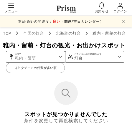
メニュー
お知らせ
ログイン
本日(
8
/
8
)の開運度：
良い
（
開運/吉日カレンダー
）
TOP
全国
の灯台
北海道
の灯台
稚内・留萌
の灯台
稚内・留萌・灯台の観光・お出かけスポット
エリア
カテゴリ(山,城,世界遺産など)
稚内・留萌
灯台
クチコミの件数が多い順
スポットが見つかりませんでした
条件を変更して再度検索してください