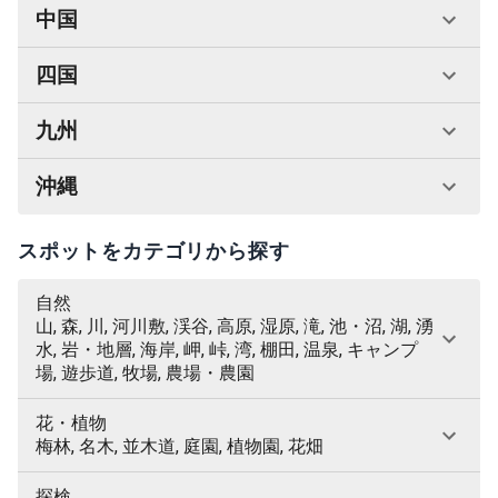
中国
四国
九州
沖縄
スポットをカテゴリから探す
自然
山, 森, 川, 河川敷, 渓谷, 高原, 湿原, 滝, 池・沼, 湖, 湧
水, 岩・地層, 海岸, 岬, 峠, 湾, 棚田, 温泉, キャンプ
場, 遊歩道, 牧場, 農場・農園
花・植物
梅林, 名木, 並木道, 庭園, 植物園, 花畑
探検