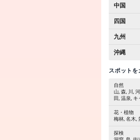
中国
四国
九州
沖縄
スポットを
自然
山, 森, 川,
田, 温泉, 
花・植物
梅林, 名木,
探検
洞窟, 島, 街