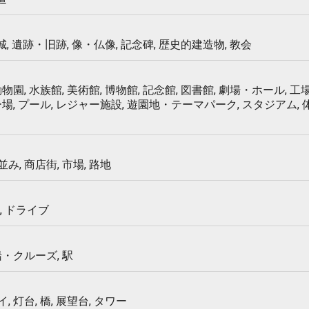
 城, 遺跡・旧跡, 像・仏像, 記念碑, 歴史的建造物, 教会
物園, 水族館, 美術館, 博物館, 記念館, 図書館, 劇場・ホール, 工場
ー場, プール, レジャー施設, 遊園地・テーマパーク, スタジアム,
み, 商店街, 市場, 路地
, ドライブ
船・クルーズ, 駅
 灯台, 橋, 展望台, タワー