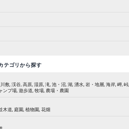
カテゴリから探す
 河川敷, 渓谷, 高原, 湿原, 滝, 池・沼, 湖, 湧水, 岩・地層, 海岸, 岬, 峠,
キャンプ場, 遊歩道, 牧場, 農場・農園
 並木道, 庭園, 植物園, 花畑
道