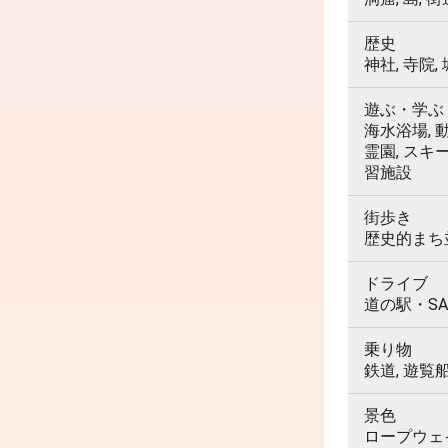
歴史
神社, 寺院,
遊ぶ・学ぶ
海水浴場, 動
霊園, スキ
習施設
街歩き
歴史的まち並
ドライブ
道の駅・SA
乗り物
鉄道, 遊覧
景色
ロープウェイ,