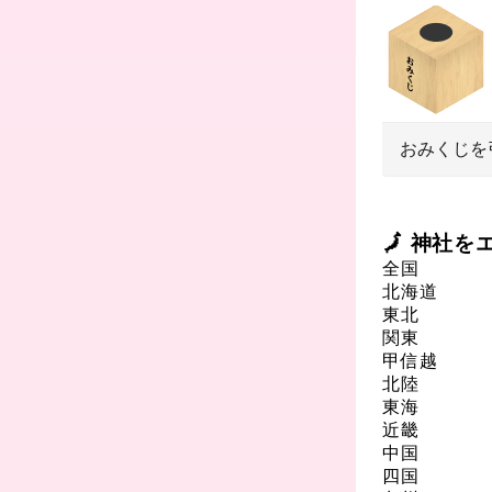
おみくじを
🗾 神社
全国
北海道
東北
関東
甲信越
北陸
東海
近畿
中国
四国