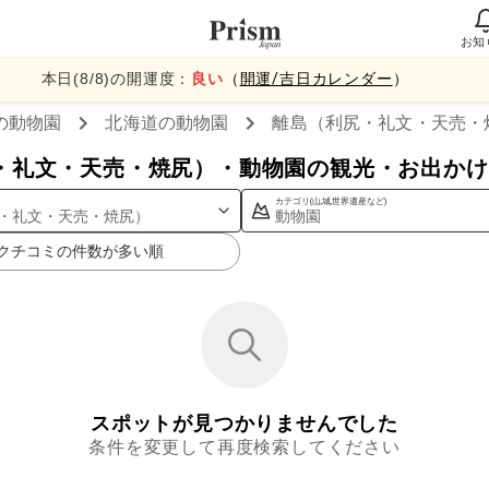
お知
本日(
8
/
8
)の開運度：
良い
（
開運/吉日カレンダー
）
の動物園
北海道
の動物園
離島（利尻・礼文・天売・
・礼文・天売・焼尻）・動物園の観光・お出かけ
カテゴリ(山,城,世界遺産など)
・礼文・天売・焼尻）
動物園
クチコミの件数が多い順
スポットが見つかりませんでした
条件を変更して再度検索してください