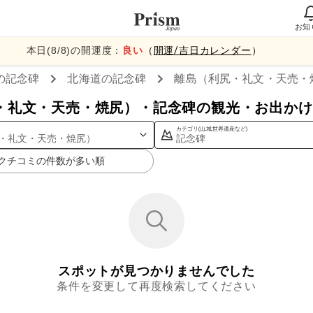
お知
本日(
8
/
8
)の開運度：
良い
（
開運/吉日カレンダー
）
の記念碑
北海道
の記念碑
離島（利尻・礼文・天売・
・礼文・天売・焼尻）・記念碑の観光・お出かけ
カテゴリ(山,城,世界遺産など)
・礼文・天売・焼尻）
記念碑
クチコミの件数が多い順
スポットが見つかりませんでした
条件を変更して再度検索してください