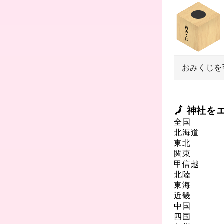
おみくじを
🗾 神社
全国
北海道
東北
関東
甲信越
北陸
東海
近畿
中国
四国