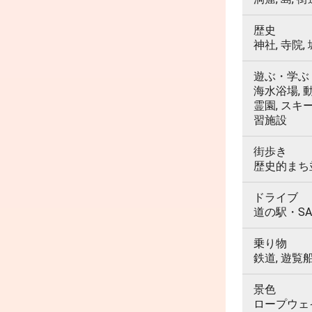
歴史
神社, 寺院,
遊ぶ・学ぶ
海水浴場, 動
霊園, スキ
習施設
街歩き
歴史的まち並
ドライブ
道の駅・SA
乗り物
鉄道, 遊覧
景色
ロープウェイ,