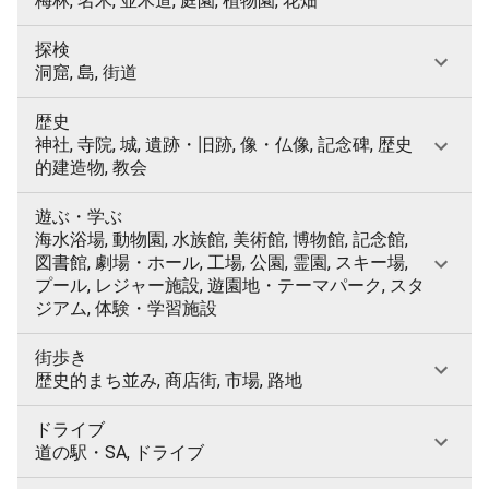
梅林, 名木, 並木道, 庭園, 植物園, 花畑
探検
洞窟, 島, 街道
歴史
神社, 寺院, 城, 遺跡・旧跡, 像・仏像, 記念碑, 歴史
的建造物, 教会
遊ぶ・学ぶ
海水浴場, 動物園, 水族館, 美術館, 博物館, 記念館,
図書館, 劇場・ホール, 工場, 公園, 霊園, スキー場,
プール, レジャー施設, 遊園地・テーマパーク, スタ
ジアム, 体験・学習施設
街歩き
歴史的まち並み, 商店街, 市場, 路地
ドライブ
道の駅・SA, ドライブ