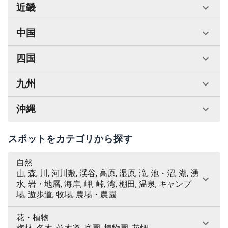
近畿
中国
四国
九州
沖縄
スポットをカテゴリから探す
自然
山, 森, 川, 河川敷, 渓谷, 高原, 湿原, 滝, 池・沼, 湖, 湧
水, 岩・地層, 海岸, 岬, 峠, 湾, 棚田, 温泉, キャンプ
場, 遊歩道, 牧場, 農場・農園
花・植物