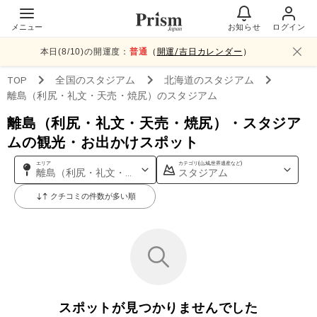
メニュー
お知らせ
ログイン
本日(
8
/
10
)の開運度：
普通
（
開運/吉日カレンダー
）
TOP
全国
のスタジアム
北海道
のスタジアム
離島（利尻・礼文・天売・焼尻）
のスタジアム
離島（利尻・礼文・天売・焼尻）・スタジア
ムの観光・お出かけスポット
エリア
カテゴリ(山,城,世界遺産など)
離島（利尻・礼文・天売・焼尻）
スタジアム
クチコミの件数が多い順
スポットが見つかりませんでした