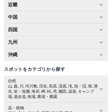
近畿
中国
四国
九州
沖縄
スポットをカテゴリから探す
自然
山, 森, 川, 河川敷, 渓谷, 高原, 湿原, 滝, 池・沼, 湖, 湧
水, 岩・地層, 海岸, 岬, 峠, 湾, 棚田, 温泉, キャンプ
場, 遊歩道, 牧場, 農場・農園
花・植物