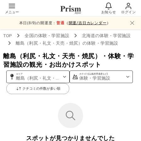
メニュー
お知らせ
ログイン
本日(
8
/
9
)の開運度：
普通
（
開運/吉日カレンダー
）
TOP
全国
の体験・学習施設
北海道
の体験・学習施設
離島（利尻・礼文・天売・焼尻）
の体験・学習施設
離島（利尻・礼文・天売・焼尻）・体験・学
習施設の観光・お出かけスポット
エリア
カテゴリ(山,城,世界遺産など)
離島（利尻・礼文・天売・焼尻）
体験・学習施設
クチコミの件数が多い順
スポットが見つかりませんでした