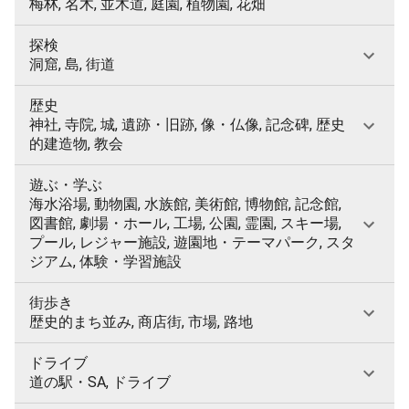
梅林, 名木, 並木道, 庭園, 植物園, 花畑
探検
洞窟, 島, 街道
歴史
神社, 寺院, 城, 遺跡・旧跡, 像・仏像, 記念碑, 歴史
的建造物, 教会
遊ぶ・学ぶ
海水浴場, 動物園, 水族館, 美術館, 博物館, 記念館,
図書館, 劇場・ホール, 工場, 公園, 霊園, スキー場,
プール, レジャー施設, 遊園地・テーマパーク, スタ
ジアム, 体験・学習施設
街歩き
歴史的まち並み, 商店街, 市場, 路地
ドライブ
道の駅・SA, ドライブ