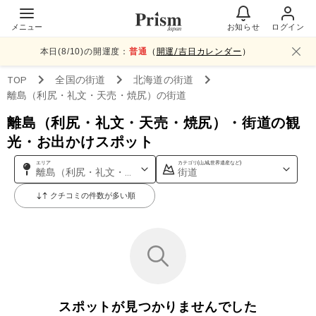
メニュー
お知らせ
ログイン
本日(
8
/
10
)の開運度：
普通
（
開運/吉日カレンダー
）
TOP
全国
の街道
北海道
の街道
離島（利尻・礼文・天売・焼尻）
の街道
離島（利尻・礼文・天売・焼尻）・街道の観
光・お出かけスポット
エリア
カテゴリ(山,城,世界遺産など)
離島（利尻・礼文・天売・焼尻）
街道
クチコミの件数が多い順
スポットが見つかりませんでした