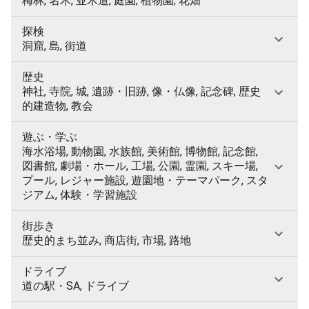
梅林, 名木, 並木道, 庭園, 植物園, 花畑
探検
洞窟, 島, 街道
歴史
神社, 寺院, 城, 遺跡・旧跡, 像・仏像, 記念碑, 歴史
的建造物, 教会
遊ぶ・学ぶ
海水浴場, 動物園, 水族館, 美術館, 博物館, 記念館,
図書館, 劇場・ホール, 工場, 公園, 霊園, スキー場,
プール, レジャー施設, 遊園地・テーマパーク, スタ
ジアム, 体験・学習施設
街歩き
歴史的まち並み, 商店街, 市場, 路地
ドライブ
道の駅・SA, ドライブ