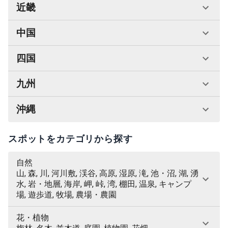
近畿
中国
四国
九州
沖縄
スポットをカテゴリから探す
自然
山, 森, 川, 河川敷, 渓谷, 高原, 湿原, 滝, 池・沼, 湖, 湧
水, 岩・地層, 海岸, 岬, 峠, 湾, 棚田, 温泉, キャンプ
場, 遊歩道, 牧場, 農場・農園
花・植物