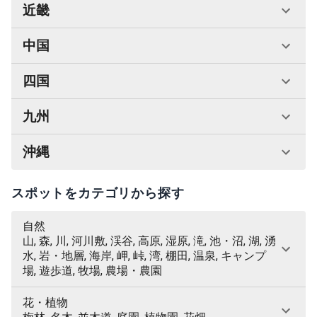
近畿
中国
四国
九州
沖縄
スポットをカテゴリから探す
自然
山, 森, 川, 河川敷, 渓谷, 高原, 湿原, 滝, 池・沼, 湖, 湧
水, 岩・地層, 海岸, 岬, 峠, 湾, 棚田, 温泉, キャンプ
場, 遊歩道, 牧場, 農場・農園
花・植物