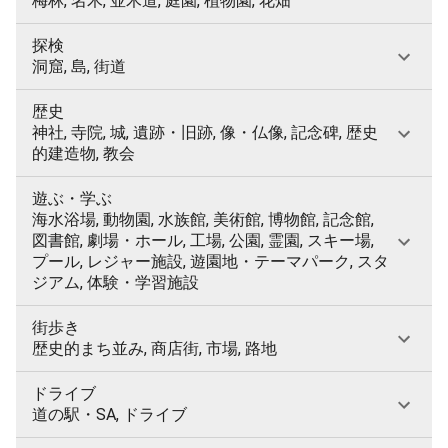
梅林, 名木, 並木道, 庭園, 植物園, 花畑
探検
洞窟, 島, 街道
歴史
神社, 寺院, 城, 遺跡・旧跡, 像・仏像, 記念碑, 歴史
的建造物, 教会
遊ぶ・学ぶ
海水浴場, 動物園, 水族館, 美術館, 博物館, 記念館,
図書館, 劇場・ホール, 工場, 公園, 霊園, スキー場,
プール, レジャー施設, 遊園地・テーマパーク, スタ
ジアム, 体験・学習施設
街歩き
歴史的まち並み, 商店街, 市場, 路地
ドライブ
道の駅・SA, ドライブ