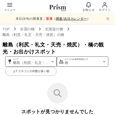
メニュー
お知らせ
ログイン
本日(
8
/
9
)の開運度：
普通
（
開運/吉日カレンダー
）
TOP
全国
の橋
北海道
の橋
離島（利尻・礼文・天売・焼尻）
の橋
離島（利尻・礼文・天売・焼尻）・橋の観
光・お出かけスポット
エリア
カテゴリ(山,城,世界遺産など)
離島（利尻・礼文・天売・焼尻）
橋
クチコミの件数が多い順
スポットが見つかりませんでした