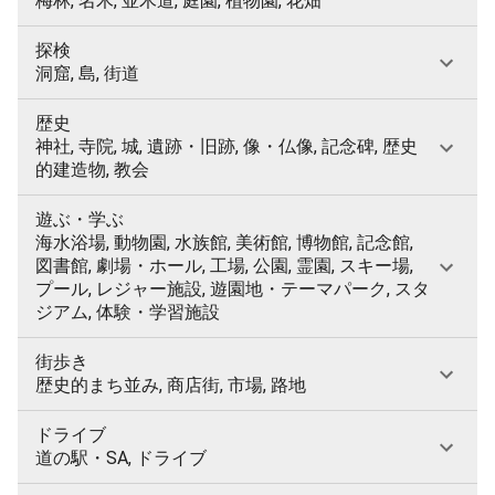
梅林, 名木, 並木道, 庭園, 植物園, 花畑
探検
洞窟, 島, 街道
歴史
神社, 寺院, 城, 遺跡・旧跡, 像・仏像, 記念碑, 歴史
的建造物, 教会
遊ぶ・学ぶ
海水浴場, 動物園, 水族館, 美術館, 博物館, 記念館,
図書館, 劇場・ホール, 工場, 公園, 霊園, スキー場,
プール, レジャー施設, 遊園地・テーマパーク, スタ
ジアム, 体験・学習施設
街歩き
歴史的まち並み, 商店街, 市場, 路地
ドライブ
道の駅・SA, ドライブ