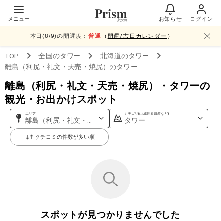
メニュー
お知らせ
ログイン
本日(
8
/
9
)の開運度：
普通
（
開運/吉日カレンダー
）
TOP
全国
のタワー
北海道
のタワー
離島（利尻・礼文・天売・焼尻）
のタワー
離島（利尻・礼文・天売・焼尻）・タワーの
観光・お出かけスポット
エリア
カテゴリ(山,城,世界遺産など)
離島（利尻・礼文・天売・焼尻）
タワー
クチコミの件数が多い順
スポットが見つかりませんでした