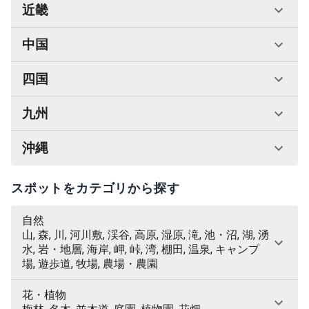
近畿
中国
四国
九州
沖縄
スポットをカテゴリから探す
自然
山, 森, 川, 河川敷, 渓谷, 高原, 湿原, 滝, 池・沼, 湖, 湧
水, 岩・地層, 海岸, 岬, 峠, 湾, 棚田, 温泉, キャンプ
場, 遊歩道, 牧場, 農場・農園
花・植物