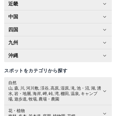
近畿
中国
四国
九州
沖縄
スポットをカテゴリから探す
自然
山, 森, 川, 河川敷, 渓谷, 高原, 湿原, 滝, 池・沼, 湖, 湧
水, 岩・地層, 海岸, 岬, 峠, 湾, 棚田, 温泉, キャンプ
場, 遊歩道, 牧場, 農場・農園
花・植物