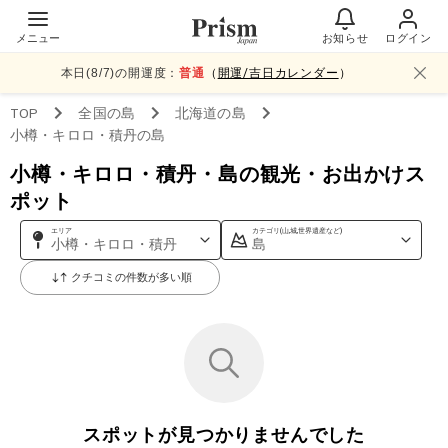
メニュー
お知らせ
ログイン
本日(
8
/
7
)の開運度：
普通
（
開運/吉日カレンダー
）
TOP
全国
の島
北海道
の島
小樽・キロロ・積丹
の島
小樽・キロロ・積丹・島の観光・お出かけス
ポット
エリア
カテゴリ(山,城,世界遺産など)
小樽・キロロ・積丹
島
クチコミの件数が多い順
スポットが見つかりませんでした