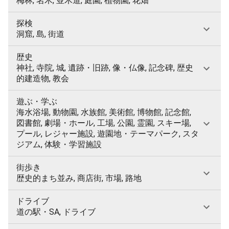
梅林, 名木, 並木道, 庭園, 植物園, 花畑
探検
洞窟, 島, 街道
歴史
神社, 寺院, 城, 遺跡・旧跡, 像・仏像, 記念碑, 歴史
的建造物, 教会
遊ぶ・学ぶ
海水浴場, 動物園, 水族館, 美術館, 博物館, 記念館,
図書館, 劇場・ホール, 工場, 公園, 霊園, スキー場,
プール, レジャー施設, 遊園地・テーマパーク, スタ
ジアム, 体験・学習施設
街歩き
歴史的まち並み, 商店街, 市場, 路地
ドライブ
道の駅・SA, ドライブ