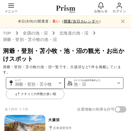
メニュー
お知らせ
ログイン
本日(
8
/
8
)の開運度：
良い
（
開運/吉日カレンダー
）
TOP
全国
の池・沼
北海道
の池・沼
洞爺・登別・苫小牧
の池・沼
洞爺・登別・苫小牧・池・沼の観光・お出か
けスポット
洞爺・登別・苫小牧の池・沼一覧です。大湯沼など1件を掲載していま
す。
エリア
カテゴリ(山,城,世界遺産など)
洞爺・登別・苫小牧
池・沼
クチコミの件数が多い順
位置情報の利用を許可
全
1
件中
1-1件
大湯沼
北海道登別市