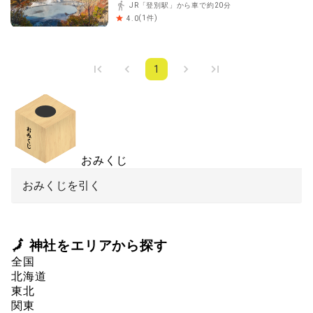
JR「登別駅」から車で約20分
(
1
件)
4.0
1
おみくじ
おみくじを引く
🗾 神社をエリアから探す
全国
北海道
東北
関東