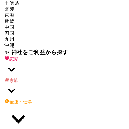
甲信越
北陸
東海
近畿
中国
四国
九州
沖縄
✨ 神社をご利益から探す
恋愛
家族
金運・仕事