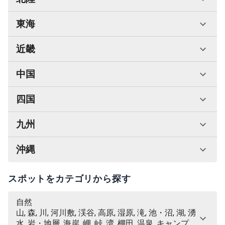
東海
近畿
中国
四国
九州
沖縄
スポットをカテゴリから探す
自然
山, 森, 川, 河川敷, 渓谷, 高原, 湿原, 滝, 池・沼, 湖, 湧
水, 岩・地層, 海岸, 岬, 峠, 湾, 棚田, 温泉, キャンプ