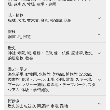
場, 遊歩道, 牧場, 農場・農園
花・植物
梅林, 名木, 並木道, 庭園, 植物園, 花畑
探検
洞窟, 島, 街道
歴史
神社, 寺院, 城, 遺跡・旧跡, 像・仏像, 記念碑, 歴史
的建造物, 教会
遊ぶ・学ぶ
海水浴場, 動物園, 水族館, 美術館, 博物館, 記念館,
図書館, 劇場・ホール, 工場, 公園, 霊園, スキー場,
プール, レジャー施設, 遊園地・テーマパーク, スタ
ジアム, 体験・学習施設
街歩き
歴史的まち並み, 商店街, 市場, 路地