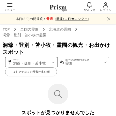
メニュー
お知らせ
ログイン
本日(
8
/
9
)の開運度：
普通
（
開運/吉日カレンダー
）
TOP
全国
の霊園
北海道
の霊園
洞爺・登別・苫小牧
の霊園
洞爺・登別・苫小牧・霊園の観光・お出かけ
スポット
エリア
カテゴリ(山,城,世界遺産など)
洞爺・登別・苫小牧
霊園
クチコミの件数が多い順
スポットが見つかりませんでした