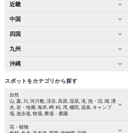
近畿
中国
四国
九州
沖縄
スポットをカテゴリから探す
自然
山, 森, 川, 河川敷, 渓谷, 高原, 湿原, 滝, 池・沼, 湖, 湧
水, 岩・地層, 海岸, 岬, 峠, 湾, 棚田, 温泉, キャンプ
場, 遊歩道, 牧場, 農場・農園
花・植物