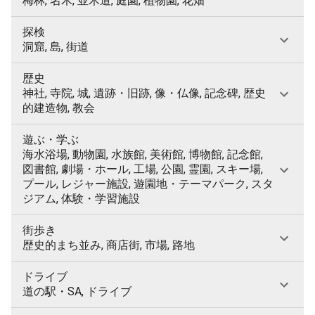
梅林, 名木, 並木道, 庭園, 植物園, 花畑
探検
洞窟, 島, 街道
歴史
神社, 寺院, 城, 遺跡・旧跡, 像・仏像, 記念碑, 歴史
的建造物, 教会
遊ぶ・学ぶ
海水浴場, 動物園, 水族館, 美術館, 博物館, 記念館,
図書館, 劇場・ホール, 工場, 公園, 霊園, スキー場,
プール, レジャー施設, 遊園地・テーマパーク, スタ
ジアム, 体験・学習施設
街歩き
歴史的まち並み, 商店街, 市場, 路地
ドライブ
道の駅・SA, ドライブ