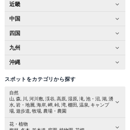
近畿
中国
四国
九州
沖縄
スポットをカテゴリから探す
自然
山, 森, 川, 河川敷, 渓谷, 高原, 湿原, 滝, 池・沼, 湖, 湧
水, 岩・地層, 海岸, 岬, 峠, 湾, 棚田, 温泉, キャンプ
場, 遊歩道, 牧場, 農場・農園
花・植物