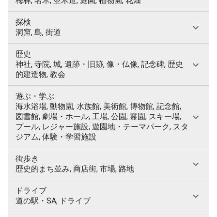
梅林, 名木, 並木道, 庭園, 植物園, 花畑
探検
洞窟, 島, 街道
歴史
神社, 寺院, 城, 遺跡・旧跡, 像・仏像, 記念碑, 歴史
的建造物, 教会
遊ぶ・学ぶ
海水浴場, 動物園, 水族館, 美術館, 博物館, 記念館,
図書館, 劇場・ホール, 工場, 公園, 霊園, スキー場,
プール, レジャー施設, 遊園地・テーマパーク, スタ
ジアム, 体験・学習施設
街歩き
歴史的まち並み, 商店街, 市場, 路地
ドライブ
道の駅・SA, ドライブ