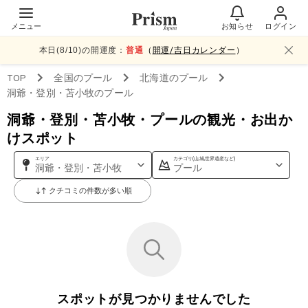
メニュー
お知らせ
ログイン
本日(
8
/
10
)の開運度：
普通
（
開運/吉日カレンダー
）
TOP
全国
のプール
北海道
のプール
洞爺・登別・苫小牧
のプール
洞爺・登別・苫小牧・プールの観光・お出か
けスポット
エリア
カテゴリ(山,城,世界遺産など)
洞爺・登別・苫小牧
プール
クチコミの件数が多い順
スポットが見つかりませんでした