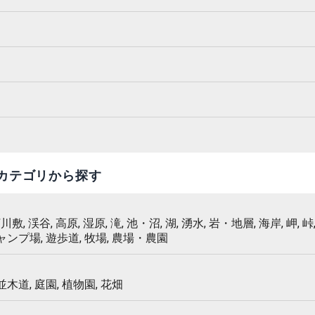
カテゴリから探す
 河川敷, 渓谷, 高原, 湿原, 滝, 池・沼, 湖, 湧水, 岩・地層, 海岸, 岬, 峠,
キャンプ場, 遊歩道, 牧場, 農場・農園
 並木道, 庭園, 植物園, 花畑