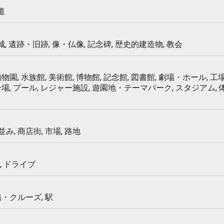
道
 城, 遺跡・旧跡, 像・仏像, 記念碑, 歴史的建造物, 教会
物園, 水族館, 美術館, 博物館, 記念館, 図書館, 劇場・ホール, 工場
ー場, プール, レジャー施設, 遊園地・テーマパーク, スタジアム,
み, 商店街, 市場, 路地
, ドライブ
船・クルーズ, 駅