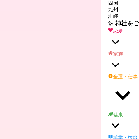
四国
九州
沖縄
✨ 神社を
恋愛
家族
金運・仕事
健康
学業・技能