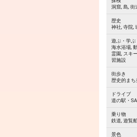
探検
洞窟, 島, 街
歴史
神社, 寺院,
遊ぶ・学ぶ
海水浴場, 動
霊園, スキ
習施設
街歩き
歴史的まち並
ドライブ
道の駅・SA
乗り物
鉄道, 遊覧
景色