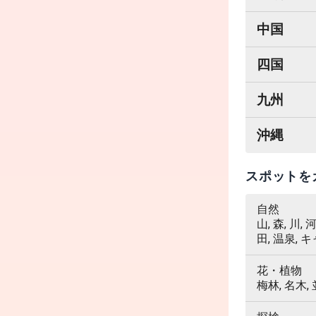
中国
四国
九州
沖縄
スポットを
自然
山, 森, 川,
田, 温泉, 
花・植物
梅林, 名木,