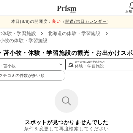
お知
本日(
8
/
8
)の開運度：
良い
（
開運/吉日カレンダー
）
の体験・学習施設
北海道
の体験・学習施設
小牧
の体験・学習施設
・苫小牧・体験・学習施設の観光・お出かけスポ
カテゴリ(山,城,世界遺産など)
・苫小牧
体験・学習施設
クチコミの件数が多い順
スポットが見つかりませんでした
条件を変更して再度検索してください