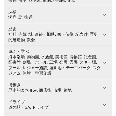
梅林, 名木, 並木道, 庭園, 植物園, 花畑
探検
洞窟, 島, 街道
歴史
神社, 寺院, 城, 遺跡・旧跡, 像・仏像, 記念碑, 歴史
的建造物, 教会
遊ぶ・学ぶ
海水浴場, 動物園, 水族館, 美術館, 博物館, 記念館,
図書館, 劇場・ホール, 工場, 公園, 霊園, スキー場,
プール, レジャー施設, 遊園地・テーマパーク, スタ
ジアム, 体験・学習施設
街歩き
歴史的まち並み, 商店街, 市場, 路地
ドライブ
道の駅・SA, ドライブ