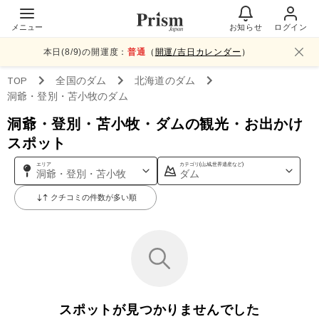
メニュー
お知らせ
ログイン
本日(
8
/
9
)の開運度：
普通
（
開運/吉日カレンダー
）
TOP
全国
のダム
北海道
のダム
洞爺・登別・苫小牧
のダム
洞爺・登別・苫小牧・ダムの観光・お出かけ
スポット
エリア
カテゴリ(山,城,世界遺産など)
洞爺・登別・苫小牧
ダム
クチコミの件数が多い順
スポットが見つかりませんでした