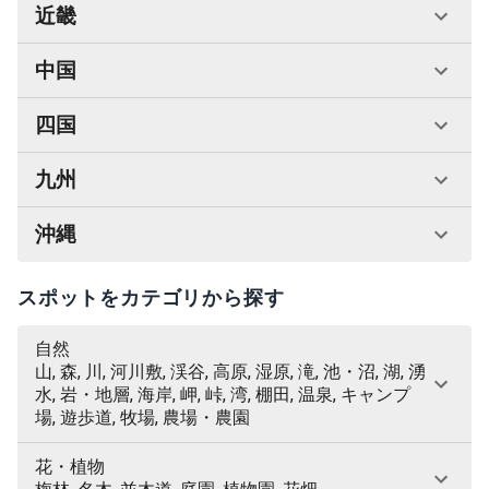
近畿
中国
四国
九州
沖縄
スポットをカテゴリから探す
自然
山, 森, 川, 河川敷, 渓谷, 高原, 湿原, 滝, 池・沼, 湖, 湧
水, 岩・地層, 海岸, 岬, 峠, 湾, 棚田, 温泉, キャンプ
場, 遊歩道, 牧場, 農場・農園
花・植物