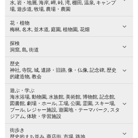
水, 岩・地層, 海岸, 岬, 峠, 湾, 棚田, 温泉, キャンプ
場, 遊歩道, 牧場, 農場・農園
花・植物
梅林, 名木, 並木道, 庭園, 植物園, 花畑
探検
洞窟, 島, 街道
歴史
神社, 寺院, 城, 遺跡・旧跡, 像・仏像, 記念碑, 歴史
的建造物, 教会
遊ぶ・学ぶ
海水浴場, 動物園, 水族館, 美術館, 博物館, 記念館,
図書館, 劇場・ホール, 工場, 公園, 霊園, スキー場,
プール, レジャー施設, 遊園地・テーマパーク, スタ
ジアム, 体験・学習施設
街歩き
歴史的まち並み, 商店街, 市場, 路地