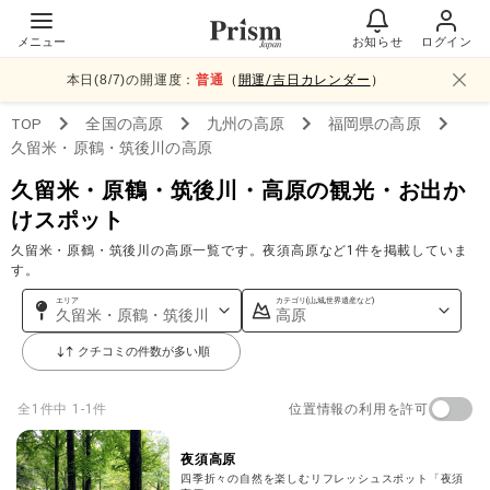
メニュー
お知らせ
ログイン
本日(
8
/
7
)の開運度：
普通
（
開運/吉日カレンダー
）
TOP
全国
の高原
九州
の高原
福岡県
の高原
久留米・原鶴・筑後川
の高原
久留米・原鶴・筑後川・高原の観光・お出か
けスポット
久留米・原鶴・筑後川の高原一覧です。夜須高原など1件を掲載していま
す。
エリア
カテゴリ(山,城,世界遺産など)
久留米・原鶴・筑後川
高原
クチコミの件数が多い順
位置情報の利用を許可
全
1
件中
1-1件
夜須高原
四季折々の自然を楽しむリフレッシュスポット「夜須