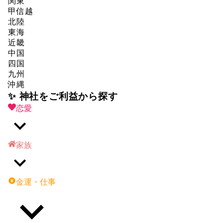
関東
甲信越
北陸
東海
近畿
中国
四国
九州
沖縄
✨ 神社をご利益から探す
恋愛
家族
金運・仕事