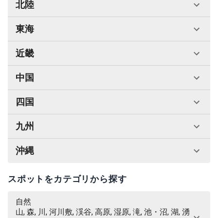
北陸
東海
近畿
中国
四国
九州
沖縄
スポットをカテゴリから探す
自然
山, 森, 川, 河川敷, 渓谷, 高原, 湿原, 滝, 池・沼, 湖, 湧