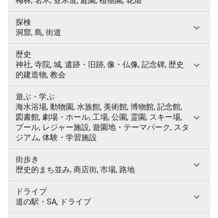
梅林, 名木, 並木道, 庭園, 植物園, 花畑
探検
洞窟, 島, 街道
歴史
神社, 寺院, 城, 遺跡・旧跡, 像・仏像, 記念碑, 歴史
的建造物, 教会
遊ぶ・学ぶ
海水浴場, 動物園, 水族館, 美術館, 博物館, 記念館,
図書館, 劇場・ホール, 工場, 公園, 霊園, スキー場,
プール, レジャー施設, 遊園地・テーマパーク, スタ
ジアム, 体験・学習施設
街歩き
歴史的まち並み, 商店街, 市場, 路地
ドライブ
道の駅・SA, ドライブ