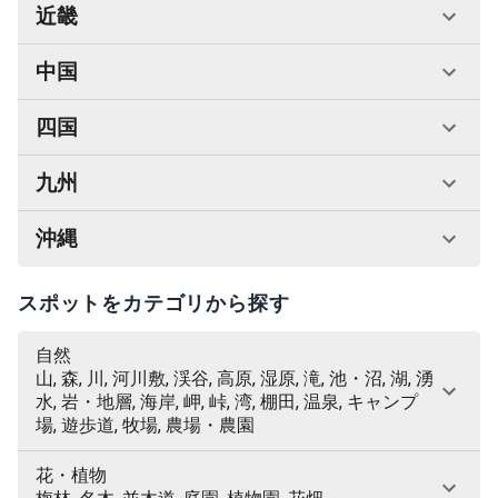
近畿
中国
四国
九州
沖縄
スポットをカテゴリから探す
自然
山, 森, 川, 河川敷, 渓谷, 高原, 湿原, 滝, 池・沼, 湖, 湧
水, 岩・地層, 海岸, 岬, 峠, 湾, 棚田, 温泉, キャンプ
場, 遊歩道, 牧場, 農場・農園
花・植物