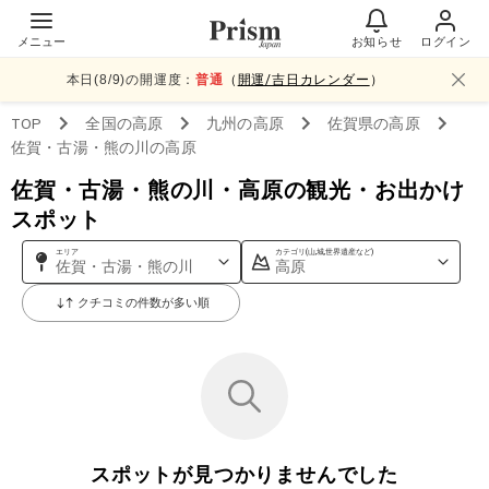
メニュー
お知らせ
ログイン
本日(
8
/
9
)の開運度：
普通
（
開運/吉日カレンダー
）
TOP
全国
の高原
九州
の高原
佐賀県
の高原
佐賀・古湯・熊の川
の高原
佐賀・古湯・熊の川・高原の観光・お出かけ
スポット
エリア
カテゴリ(山,城,世界遺産など)
佐賀・古湯・熊の川
高原
クチコミの件数が多い順
スポットが見つかりませんでした