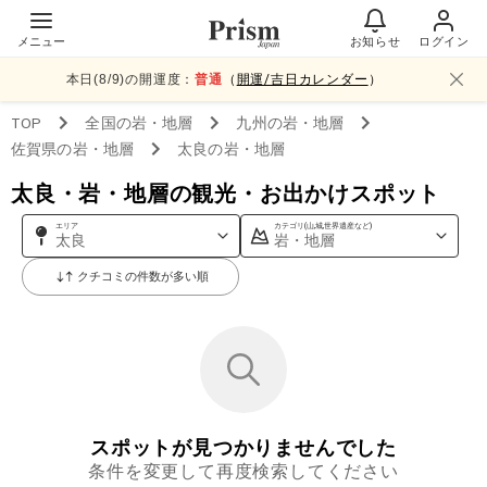
メニュー
お知らせ
ログイン
本日(
8
/
9
)の開運度：
普通
（
開運/吉日カレンダー
）
TOP
全国
の岩・地層
九州
の岩・地層
佐賀県
の岩・地層
太良
の岩・地層
太良・岩・地層の観光・お出かけスポット
エリア
カテゴリ(山,城,世界遺産など)
太良
岩・地層
クチコミの件数が多い順
スポットが見つかりませんでした
条件を変更して再度検索してください