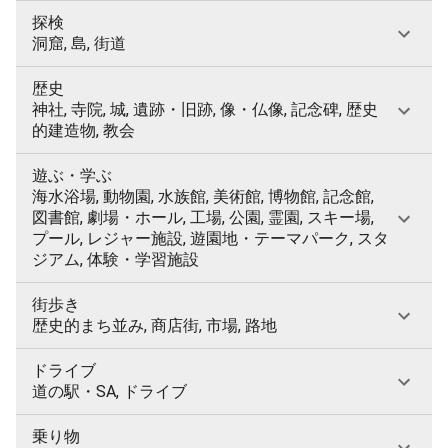
探検
洞窟, 島, 街道
歴史
神社, 寺院, 城, 遺跡・旧跡, 像・仏像, 記念碑, 歴史
的建造物, 教会
遊ぶ・学ぶ
海水浴場, 動物園, 水族館, 美術館, 博物館, 記念館,
図書館, 劇場・ホール, 工場, 公園, 霊園, スキー場,
プール, レジャー施設, 遊園地・テーマパーク, スタ
ジアム, 体験・学習施設
街歩き
歴史的まち並み, 商店街, 市場, 路地
ドライブ
道の駅・SA, ドライブ
乗り物