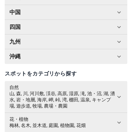
中国
四国
九州
沖縄
スポットをカテゴリから探す
自然
山, 森, 川, 河川敷, 渓谷, 高原, 湿原, 滝, 池・沼, 湖, 湧
水, 岩・地層, 海岸, 岬, 峠, 湾, 棚田, 温泉, キャンプ
場, 遊歩道, 牧場, 農場・農園
花・植物
梅林, 名木, 並木道, 庭園, 植物園, 花畑