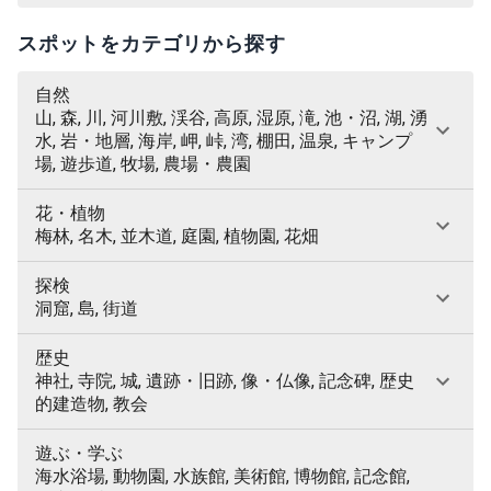
スポットをカテゴリから探す
自然
山, 森, 川, 河川敷, 渓谷, 高原, 湿原, 滝, 池・沼, 湖, 湧
水, 岩・地層, 海岸, 岬, 峠, 湾, 棚田, 温泉, キャンプ
場, 遊歩道, 牧場, 農場・農園
花・植物
梅林, 名木, 並木道, 庭園, 植物園, 花畑
探検
洞窟, 島, 街道
歴史
神社, 寺院, 城, 遺跡・旧跡, 像・仏像, 記念碑, 歴史
的建造物, 教会
遊ぶ・学ぶ
海水浴場, 動物園, 水族館, 美術館, 博物館, 記念館,