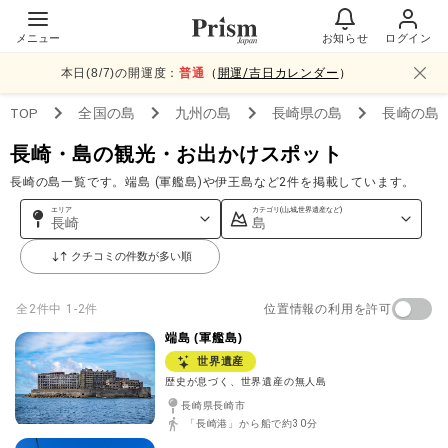
メニュー
お知らせ
ログイン
本日(
8
/
7
)の開運度：
普通
（
開運/吉日カレンダー
）
TOP
全国
の島
九州
の島
長崎県
の島
長崎
の島
長崎・島の観光・お出かけスポット
長崎の島一覧です。端島 (軍艦島)や伊王島など2件を掲載しています。
エリア
カテゴリ(山,城,世界遺産など)
長崎
島
クチコミの件数が多い順
位置情報の利用を許可
全
2
件中
1-2件
端島 (軍艦島)
世界遺産
歴史が息づく、世界遺産の無人島
長崎県長崎市
「長崎港」から船で約30分