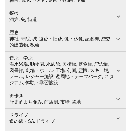
梅林, 名木, 並木道, 庭園, 植物園, 花畑
探検
洞窟, 島, 街道
歴史
神社, 寺院, 城, 遺跡・旧跡, 像・仏像, 記念碑, 歴史
的建造物, 教会
遊ぶ・学ぶ
海水浴場, 動物園, 水族館, 美術館, 博物館, 記念館,
図書館, 劇場・ホール, 工場, 公園, 霊園, スキー場,
プール, レジャー施設, 遊園地・テーマパーク, スタ
ジアム, 体験・学習施設
街歩き
歴史的まち並み, 商店街, 市場, 路地
ドライブ
道の駅・SA, ドライブ