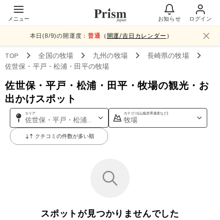
メニュー
お知らせ
ログイン
本日(
8
/
9
)の開運度：
普通
（
開運/吉日カレンダー
）
TOP
全国
の牧場
九州
の牧場
長崎県
の牧場
佐世保・平戸・松浦・田平
の牧場
佐世保・平戸・松浦・田平・牧場の観光・お
出かけスポット
エリア
カテゴリ(山,城,世界遺産など)
佐世保・平戸・松浦・田平
牧場
クチコミの件数が多い順
スポットが見つかりませんでした