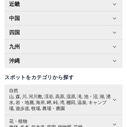
近畿
中国
四国
九州
沖縄
スポットをカテゴリから探す
自然
山, 森, 川, 河川敷, 渓谷, 高原, 湿原, 滝, 池・沼, 湖, 湧
水, 岩・地層, 海岸, 岬, 峠, 湾, 棚田, 温泉, キャンプ
場, 遊歩道, 牧場, 農場・農園
花・植物