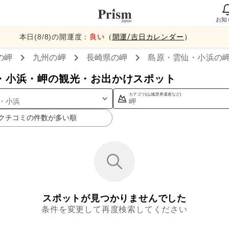
お知
本日(
8
/
8
)の開運度：
良い
（
開運/吉日カレンダー
）
の岬
九州
の岬
長崎県
の岬
島原・雲仙・小浜
の
・小浜・岬の観光・お出かけスポット
カテゴリ(山,城,世界遺産など)
・小浜
岬
クチコミの件数が多い順
スポットが見つかりませんでした
条件を変更して再度検索してください