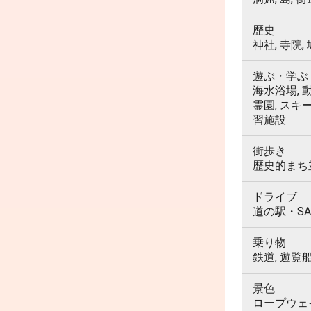
歴史
神社, 寺院,
遊ぶ・学ぶ
海水浴場, 動
霊園, スキ
習施設
街歩き
歴史的まち並
ドライブ
道の駅・SA
乗り物
鉄道, 遊覧
景色
ロープウェイ,