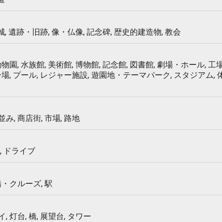
 城, 遺跡・旧跡, 像・仏像, 記念碑, 歴史的建造物, 教会
物園, 水族館, 美術館, 博物館, 記念館, 図書館, 劇場・ホール, 工場
ー場, プール, レジャー施設, 遊園地・テーマパーク, スタジアム,
み, 商店街, 市場, 路地
, ドライブ
船・クルーズ, 駅
 灯台, 橋, 展望台, タワー