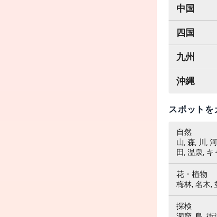
中国
四国
九州
沖縄
スポットを
自然
山, 森, 川,
田, 温泉, 
花・植物
梅林, 名木,
探検
洞窟, 島, 街