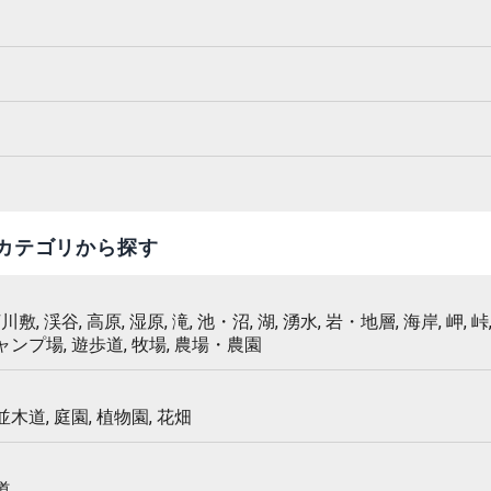
カテゴリから探す
 河川敷, 渓谷, 高原, 湿原, 滝, 池・沼, 湖, 湧水, 岩・地層, 海岸, 岬, 峠,
キャンプ場, 遊歩道, 牧場, 農場・農園
 並木道, 庭園, 植物園, 花畑
道