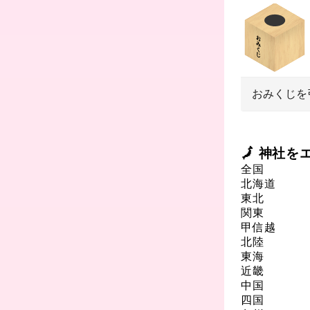
おみくじを
🗾 神社
全国
北海道
東北
関東
甲信越
北陸
東海
近畿
中国
四国