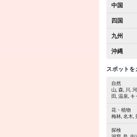
中国
四国
九州
沖縄
スポットを
自然
山, 森, 川,
田, 温泉, 
花・植物
梅林, 名木,
探検
洞窟, 島, 街