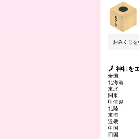
おみくじを
🗾 神社
全国
北海道
東北
関東
甲信越
北陸
東海
近畿
中国
四国