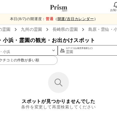
お知
本日(
8
/
7
)の開運度：
普通
（
開運/吉日カレンダー
）
の霊園
九州
の霊園
長崎県
の霊園
島原・雲仙・
・小浜・霊園の観光・お出かけスポット
カテゴリ(山,城,世界遺産など)
・小浜
霊園
クチコミの件数が多い順
スポットが見つかりませんでした
条件を変更して再度検索してください