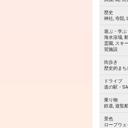
歴史
神社, 寺院,
遊ぶ・学ぶ
海水浴場, 動
霊園, スキ
習施設
街歩き
歴史的まち並
ドライブ
道の駅・SA
乗り物
鉄道, 遊覧
景色
ロープウェイ,