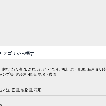
カテゴリから探す
 河川敷, 渓谷, 高原, 湿原, 滝, 池・沼, 湖, 湧水, 岩・地層, 海岸, 岬, 峠,
キャンプ場, 遊歩道, 牧場, 農場・農園
 並木道, 庭園, 植物園, 花畑
道