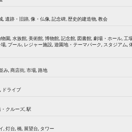
 城, 遺跡・旧跡, 像・仏像, 記念碑, 歴史的建造物, 教会
物園, 水族館, 美術館, 博物館, 記念館, 図書館, 劇場・ホール, 工場
ー場, プール, レジャー施設, 遊園地・テーマパーク, スタジアム,
み, 商店街, 市場, 路地
, ドライブ
船・クルーズ, 駅
 灯台, 橋, 展望台, タワー