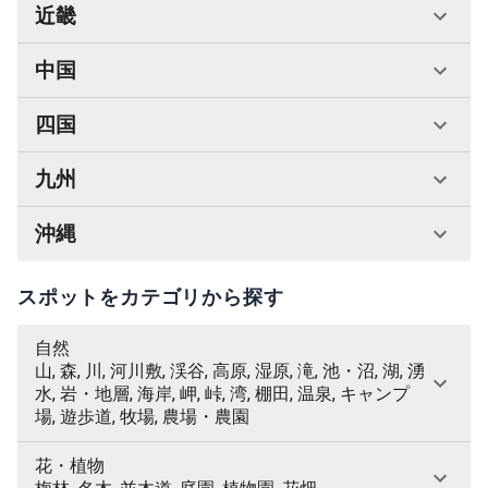
近畿
中国
四国
九州
沖縄
スポットをカテゴリから探す
自然
山, 森, 川, 河川敷, 渓谷, 高原, 湿原, 滝, 池・沼, 湖, 湧
水, 岩・地層, 海岸, 岬, 峠, 湾, 棚田, 温泉, キャンプ
場, 遊歩道, 牧場, 農場・農園
花・植物