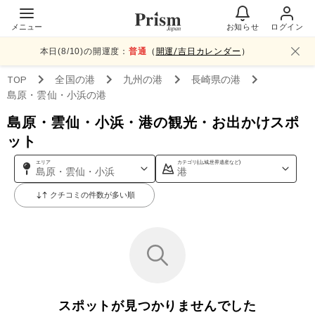
メニュー
お知らせ
ログイン
本日(
8
/
10
)の開運度：
普通
（
開運/吉日カレンダー
）
TOP
全国
の港
九州
の港
長崎県
の港
島原・雲仙・小浜
の港
島原・雲仙・小浜・港の観光・お出かけスポ
ット
エリア
カテゴリ(山,城,世界遺産など)
島原・雲仙・小浜
港
クチコミの件数が多い順
スポットが見つかりませんでした