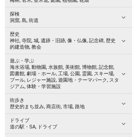
梅林, 名木, 並木道, 庭園, 植物園, 花畑
探検
洞窟, 島, 街道
歴史
神社, 寺院, 城, 遺跡・旧跡, 像・仏像, 記念碑, 歴史
的建造物, 教会
遊ぶ・学ぶ
海水浴場, 動物園, 水族館, 美術館, 博物館, 記念館,
図書館, 劇場・ホール, 工場, 公園, 霊園, スキー場,
プール, レジャー施設, 遊園地・テーマパーク, スタ
ジアム, 体験・学習施設
街歩き
歴史的まち並み, 商店街, 市場, 路地
ドライブ
道の駅・SA, ドライブ