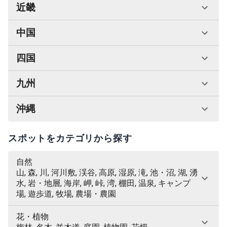
近畿
中国
四国
九州
沖縄
スポットをカテゴリから探す
自然
山, 森, 川, 河川敷, 渓谷, 高原, 湿原, 滝, 池・沼, 湖, 湧
水, 岩・地層, 海岸, 岬, 峠, 湾, 棚田, 温泉, キャンプ
場, 遊歩道, 牧場, 農場・農園
花・植物