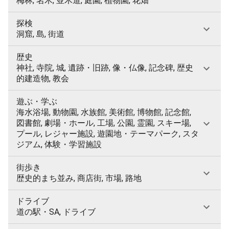
梅林, 名木, 並木道, 庭園, 植物園, 花畑
探検
洞窟, 島, 街道
歴史
神社, 寺院, 城, 遺跡・旧跡, 像・仏像, 記念碑, 歴史
的建造物, 教会
遊ぶ・学ぶ
海水浴場, 動物園, 水族館, 美術館, 博物館, 記念館,
図書館, 劇場・ホール, 工場, 公園, 霊園, スキー場,
プール, レジャー施設, 遊園地・テーマパーク, スタ
ジアム, 体験・学習施設
街歩き
歴史的まち並み, 商店街, 市場, 路地
ドライブ
道の駅・SA, ドライブ