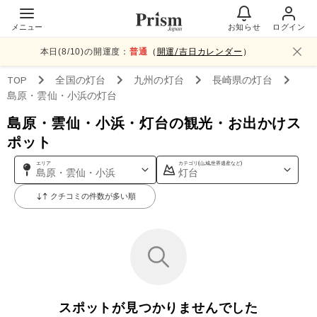
メニュー
お知らせ
ログイン
本日(
8
/
10
)の開運度：
普通
（
開運/吉日カレンダー
）
TOP
全国
の灯台
九州
の灯台
長崎県
の灯台
島原・雲仙・小浜
の灯台
島原・雲仙・小浜・灯台の観光・お出かけス
ポット
エリア
カテゴリ(山,城,世界遺産など)
島原・雲仙・小浜
灯台
クチコミの件数が多い順
スポットが見つかりませんでした