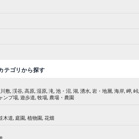
カテゴリから探す
 河川敷, 渓谷, 高原, 湿原, 滝, 池・沼, 湖, 湧水, 岩・地層, 海岸, 岬, 峠,
キャンプ場, 遊歩道, 牧場, 農場・農園
 並木道, 庭園, 植物園, 花畑
道