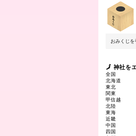
おみくじを
🗾 神社
全国
北海道
東北
関東
甲信越
北陸
東海
近畿
中国
四国