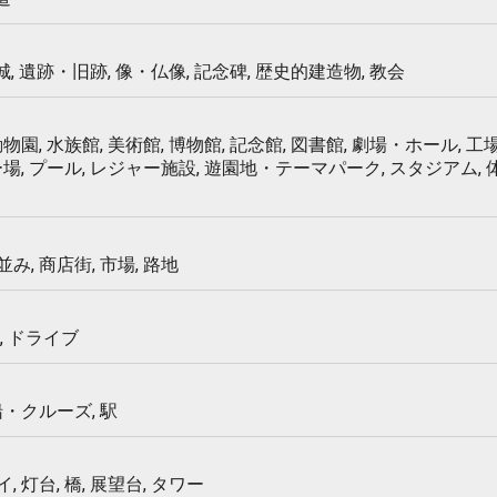
 城, 遺跡・旧跡, 像・仏像, 記念碑, 歴史的建造物, 教会
物園, 水族館, 美術館, 博物館, 記念館, 図書館, 劇場・ホール, 工場
ー場, プール, レジャー施設, 遊園地・テーマパーク, スタジアム,
み, 商店街, 市場, 路地
, ドライブ
船・クルーズ, 駅
 灯台, 橋, 展望台, タワー