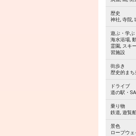
歴史
神社, 寺院,
遊ぶ・学ぶ
海水浴場, 動
霊園, スキ
習施設
街歩き
歴史的まち並
ドライブ
道の駅・SA
乗り物
鉄道, 遊覧
景色
ロープウェイ,