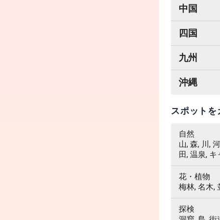
中国
四国
九州
沖縄
スポットを
自然
山, 森, 川,
田, 温泉, 
花・植物
梅林, 名木,
探検
洞窟, 島, 街