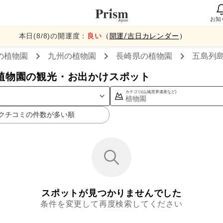
お知
本日(
8
/
8
)の開運度：
良い
（
開運/吉日カレンダー
）
の植物園
九州
の植物園
長崎県
の植物園
五島列
植物園の観光・お出かけスポット
カテゴリ(山,城,世界遺産など)
植物園
クチコミの件数が多い順
スポットが見つかりませんでした
条件を変更して再度検索してください