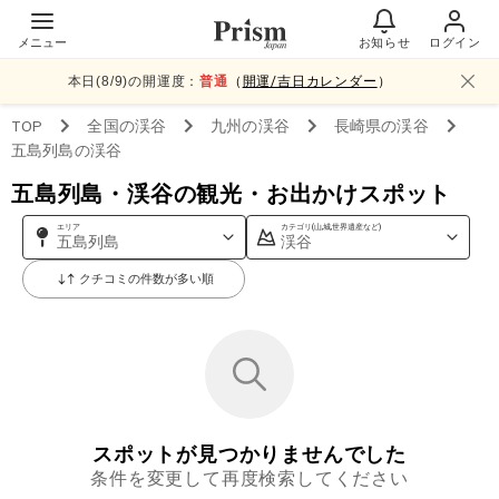
メニュー
お知らせ
ログイン
本日(
8
/
9
)の開運度：
普通
（
開運/吉日カレンダー
）
TOP
全国
の渓谷
九州
の渓谷
長崎県
の渓谷
五島列島
の渓谷
五島列島・渓谷の観光・お出かけスポット
エリア
カテゴリ(山,城,世界遺産など)
五島列島
渓谷
クチコミの件数が多い順
スポットが見つかりませんでした
条件を変更して再度検索してください