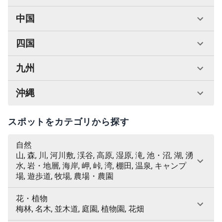
中国
四国
九州
沖縄
スポットをカテゴリから探す
自然
山, 森, 川, 河川敷, 渓谷, 高原, 湿原, 滝, 池・沼, 湖, 湧
水, 岩・地層, 海岸, 岬, 峠, 湾, 棚田, 温泉, キャンプ
場, 遊歩道, 牧場, 農場・農園
花・植物
梅林, 名木, 並木道, 庭園, 植物園, 花畑