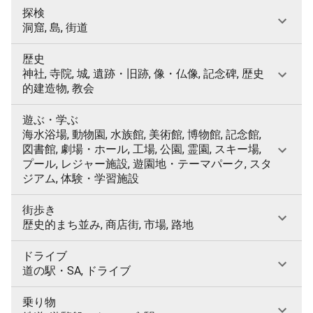
探検
洞窟, 島, 街道
歴史
神社, 寺院, 城, 遺跡・旧跡, 像・仏像, 記念碑, 歴史
的建造物, 教会
遊ぶ・学ぶ
海水浴場, 動物園, 水族館, 美術館, 博物館, 記念館,
図書館, 劇場・ホール, 工場, 公園, 霊園, スキー場,
プール, レジャー施設, 遊園地・テーマパーク, スタ
ジアム, 体験・学習施設
街歩き
歴史的まち並み, 商店街, 市場, 路地
ドライブ
道の駅・SA, ドライブ
乗り物