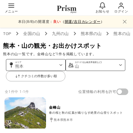
メニュー
お知らせ
ログイン
本日(
8
/
8
)の開運度：
良い
（
開運/吉日カレンダー
）
TOP
全国
の山
九州
の山
熊本県
の山
熊本
の山
熊本・山の観光・お出かけスポット
熊本の山一覧です。金峰山など1件を掲載しています。
エリア
カテゴリ(山,城,世界遺産など)
熊本
山
クチコミの件数が多い順
位置情報の利用を許可
全
1
件中
1-1件
金峰山
春の桜と秋の紅葉が織りなす絶景の山登りスポット
熊本県熊本市