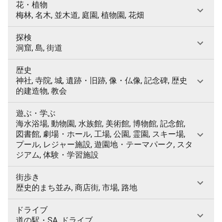
花・植物
梅林, 名木, 並木道, 庭園, 植物園, 花畑
探検
洞窟, 島, 街道
歴史
神社, 寺院, 城, 遺跡・旧跡, 像・仏像, 記念碑, 歴史
的建造物, 教会
遊ぶ・学ぶ
海水浴場, 動物園, 水族館, 美術館, 博物館, 記念館,
図書館, 劇場・ホール, 工場, 公園, 霊園, スキー場,
プール, レジャー施設, 遊園地・テーマパーク, スタ
ジアム, 体験・学習施設
街歩き
歴史的まち並み, 商店街, 市場, 路地
ドライブ
道の駅・SA, ドライブ