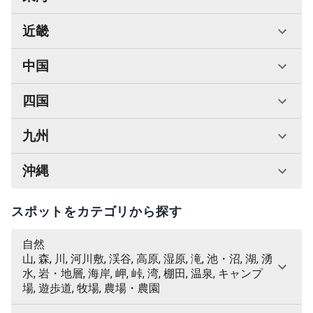
近畿
中国
四国
九州
沖縄
スポットをカテゴリから探す
自然
山, 森, 川, 河川敷, 渓谷, 高原, 湿原, 滝, 池・沼, 湖, 湧
水, 岩・地層, 海岸, 岬, 峠, 湾, 棚田, 温泉, キャンプ
場, 遊歩道, 牧場, 農場・農園