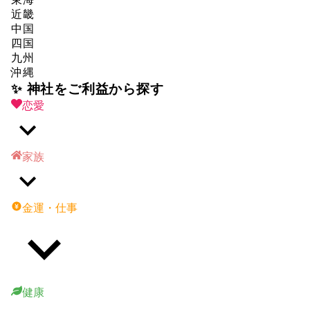
近畿
中国
四国
九州
沖縄
✨ 神社をご利益から探す
恋愛
家族
金運・仕事
健康