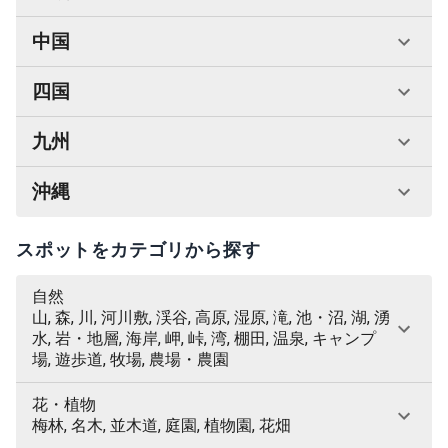
中国
四国
九州
沖縄
スポットをカテゴリから探す
自然
山, 森, 川, 河川敷, 渓谷, 高原, 湿原, 滝, 池・沼, 湖, 湧
水, 岩・地層, 海岸, 岬, 峠, 湾, 棚田, 温泉, キャンプ
場, 遊歩道, 牧場, 農場・農園
花・植物
梅林, 名木, 並木道, 庭園, 植物園, 花畑