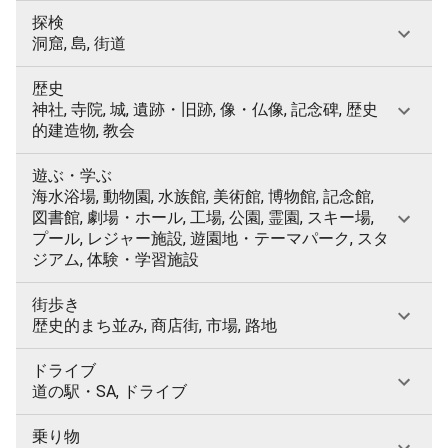
探検
洞窟, 島, 街道
歴史
神社, 寺院, 城, 遺跡・旧跡, 像・仏像, 記念碑, 歴史
的建造物, 教会
遊ぶ・学ぶ
海水浴場, 動物園, 水族館, 美術館, 博物館, 記念館,
図書館, 劇場・ホール, 工場, 公園, 霊園, スキー場,
プール, レジャー施設, 遊園地・テーマパーク, スタ
ジアム, 体験・学習施設
街歩き
歴史的まち並み, 商店街, 市場, 路地
ドライブ
道の駅・SA, ドライブ
乗り物