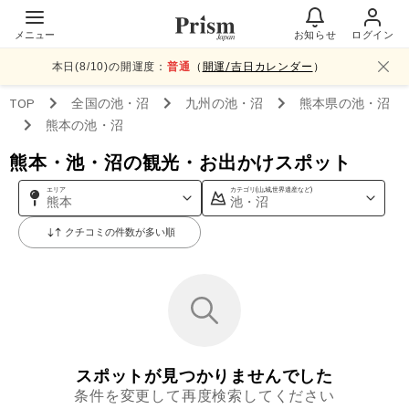
メニュー
お知らせ
ログイン
本日(
8
/
10
)の開運度：
普通
（
開運/吉日カレンダー
）
TOP
全国
の池・沼
九州
の池・沼
熊本県
の池・沼
熊本
の池・沼
熊本・池・沼の観光・お出かけスポット
エリア
カテゴリ(山,城,世界遺産など)
熊本
池・沼
クチコミの件数が多い順
スポットが見つかりませんでした
条件を変更して再度検索してください