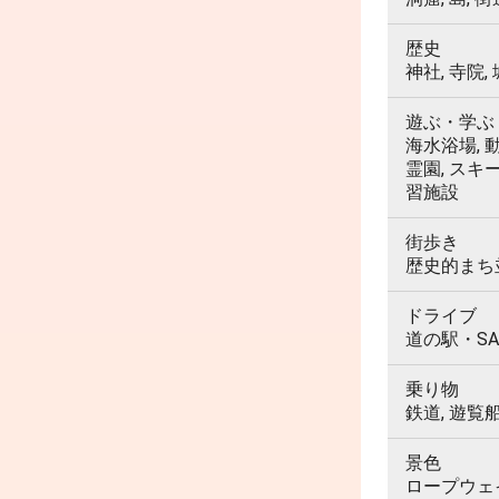
歴史
神社, 寺院,
遊ぶ・学ぶ
海水浴場, 動
霊園, スキ
習施設
街歩き
歴史的まち並
ドライブ
道の駅・SA
乗り物
鉄道, 遊覧
景色
ロープウェイ,