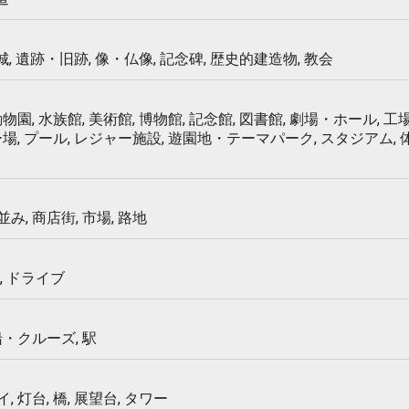
 城, 遺跡・旧跡, 像・仏像, 記念碑, 歴史的建造物, 教会
物園, 水族館, 美術館, 博物館, 記念館, 図書館, 劇場・ホール, 工場
ー場, プール, レジャー施設, 遊園地・テーマパーク, スタジアム,
み, 商店街, 市場, 路地
, ドライブ
船・クルーズ, 駅
 灯台, 橋, 展望台, タワー