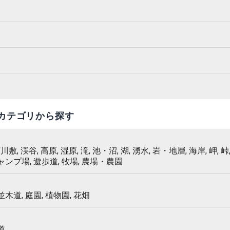
カテゴリから探す
 河川敷, 渓谷, 高原, 湿原, 滝, 池・沼, 湖, 湧水, 岩・地層, 海岸, 岬, 峠,
キャンプ場, 遊歩道, 牧場, 農場・農園
 並木道, 庭園, 植物園, 花畑
道