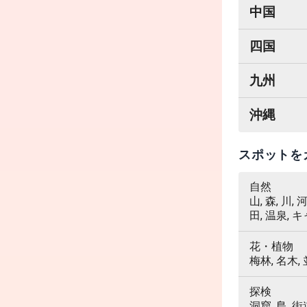
中国
四国
九州
沖縄
スポットを
自然
山, 森, 川,
田, 温泉, 
花・植物
梅林, 名木,
探検
洞窟, 島, 街