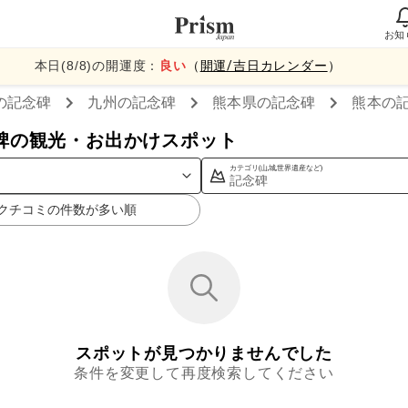
お知
本日(
8
/
8
)の開運度：
良い
（
開運/吉日カレンダー
）
の記念碑
九州
の記念碑
熊本県
の記念碑
熊本
の
碑の観光・お出かけスポット
カテゴリ(山,城,世界遺産など)
記念碑
クチコミの件数が多い順
スポットが見つかりませんでした
条件を変更して再度検索してください