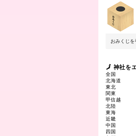
おみくじを
🗾 神社
全国
北海道
東北
関東
甲信越
北陸
東海
近畿
中国
四国