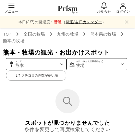
メニュー
お知らせ
ログイン
本日(
8
/
7
)の開運度：
普通
（
開運/吉日カレンダー
）
TOP
全国
の牧場
九州
の牧場
熊本県
の牧場
熊本
の牧場
熊本・牧場の観光・お出かけスポット
エリア
カテゴリ(山,城,世界遺産など)
熊本
牧場
クチコミの件数が多い順
スポットが見つかりませんでした
条件を変更して再度検索してください