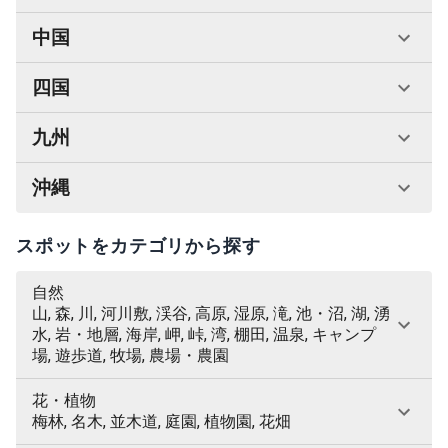
中国
四国
九州
沖縄
スポットをカテゴリから探す
自然
山, 森, 川, 河川敷, 渓谷, 高原, 湿原, 滝, 池・沼, 湖, 湧
水, 岩・地層, 海岸, 岬, 峠, 湾, 棚田, 温泉, キャンプ
場, 遊歩道, 牧場, 農場・農園
花・植物
梅林, 名木, 並木道, 庭園, 植物園, 花畑