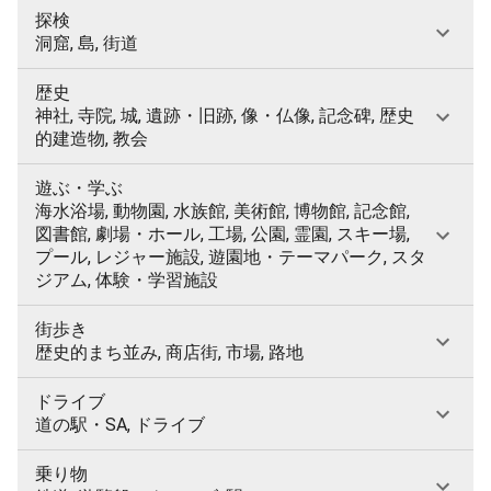
探検
洞窟, 島, 街道
歴史
神社, 寺院, 城, 遺跡・旧跡, 像・仏像, 記念碑, 歴史
的建造物, 教会
遊ぶ・学ぶ
海水浴場, 動物園, 水族館, 美術館, 博物館, 記念館,
図書館, 劇場・ホール, 工場, 公園, 霊園, スキー場,
プール, レジャー施設, 遊園地・テーマパーク, スタ
ジアム, 体験・学習施設
街歩き
歴史的まち並み, 商店街, 市場, 路地
ドライブ
道の駅・SA, ドライブ
乗り物