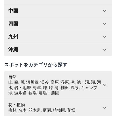
中国
四国
九州
沖縄
スポットをカテゴリから探す
自然
山, 森, 川, 河川敷, 渓谷, 高原, 湿原, 滝, 池・沼, 湖, 湧
水, 岩・地層, 海岸, 岬, 峠, 湾, 棚田, 温泉, キャンプ
場, 遊歩道, 牧場, 農場・農園
花・植物
梅林, 名木, 並木道, 庭園, 植物園, 花畑