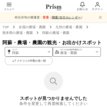
メニュー
お知らせ
ログイン
本日(
8
/
9
)の開運度：
普通
（
開運/吉日カレンダー
）
TOP
全国
の農場・農園
九州
の農場・農園
熊本県
の農場・農園
阿蘇
の農場・農園
阿蘇・農場・農園の観光・お出かけスポット
エリア
カテゴリ(山,城,世界遺産など)
阿蘇
農場・農園
クチコミの件数が多い順
スポットが見つかりませんでした
条件を変更して再度検索してください