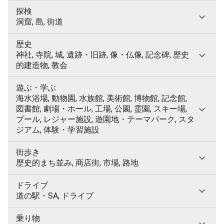
探検
洞窟, 島, 街道
歴史
神社, 寺院, 城, 遺跡・旧跡, 像・仏像, 記念碑, 歴史
的建造物, 教会
遊ぶ・学ぶ
海水浴場, 動物園, 水族館, 美術館, 博物館, 記念館,
図書館, 劇場・ホール, 工場, 公園, 霊園, スキー場,
プール, レジャー施設, 遊園地・テーマパーク, スタ
ジアム, 体験・学習施設
街歩き
歴史的まち並み, 商店街, 市場, 路地
ドライブ
道の駅・SA, ドライブ
乗り物