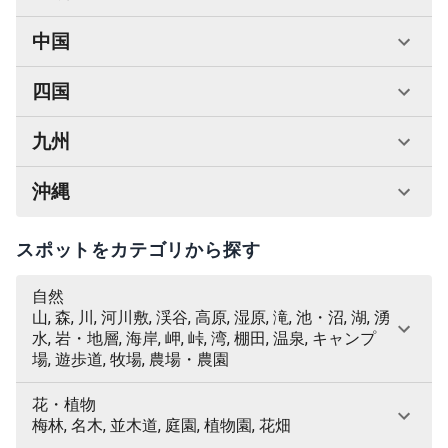
中国
四国
九州
沖縄
スポットをカテゴリから探す
自然
山, 森, 川, 河川敷, 渓谷, 高原, 湿原, 滝, 池・沼, 湖, 湧
水, 岩・地層, 海岸, 岬, 峠, 湾, 棚田, 温泉, キャンプ
場, 遊歩道, 牧場, 農場・農園
花・植物
梅林, 名木, 並木道, 庭園, 植物園, 花畑