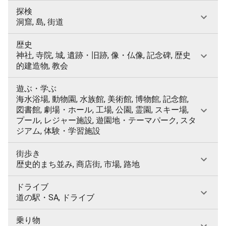
探検
洞窟, 島, 街道
歴史
神社, 寺院, 城, 遺跡・旧跡, 像・仏像, 記念碑, 歴史
的建造物, 教会
遊ぶ・学ぶ
海水浴場, 動物園, 水族館, 美術館, 博物館, 記念館,
図書館, 劇場・ホール, 工場, 公園, 霊園, スキー場,
プール, レジャー施設, 遊園地・テーマパーク, スタ
ジアム, 体験・学習施設
街歩き
歴史的まち並み, 商店街, 市場, 路地
ドライブ
道の駅・SA, ドライブ
乗り物