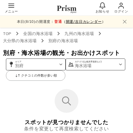
メニュー
お知らせ
ログイン
本日(
8
/
10
)の開運度：
普通
（
開運/吉日カレンダー
）
TOP
全国
の海水浴場
九州
の海水浴場
大分県
の海水浴場
別府
の海水浴場
別府・海水浴場の観光・お出かけスポット
エリア
カテゴリ(山,城,世界遺産など)
別府
海水浴場
クチコミの件数が多い順
スポットが見つかりませんでした
条件を変更して再度検索してください