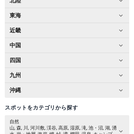
北陸
東海
近畿
中国
四国
九州
沖縄
スポットをカテゴリから探す
自然
山, 森, 川, 河川敷, 渓谷, 高原, 湿原, 滝, 池・沼, 湖, 湧