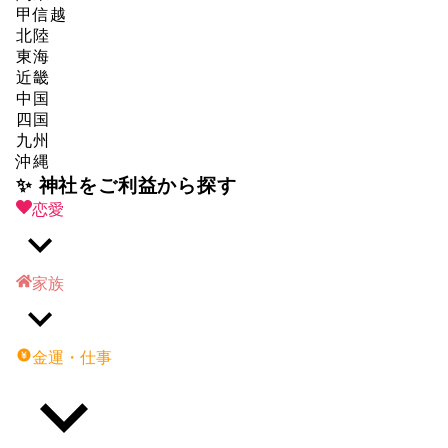
甲信越
北陸
東海
近畿
中国
四国
九州
沖縄
✨ 神社をご利益から探す
恋愛
家族
金運・仕事