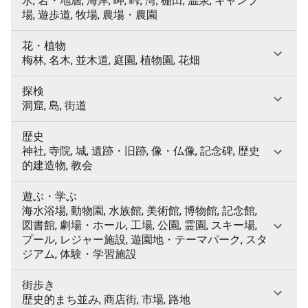
水, 岩・地層, 海岸, 岬, 峠, 湾, 棚田, 温泉, キャンプ
場, 遊歩道, 牧場, 農場・農園
花・植物
梅林, 名木, 並木道, 庭園, 植物園, 花畑
探検
洞窟, 島, 街道
歴史
神社, 寺院, 城, 遺跡・旧跡, 像・仏像, 記念碑, 歴史
的建造物, 教会
遊ぶ・学ぶ
海水浴場, 動物園, 水族館, 美術館, 博物館, 記念館,
図書館, 劇場・ホール, 工場, 公園, 霊園, スキー場,
プール, レジャー施設, 遊園地・テーマパーク, スタ
ジアム, 体験・学習施設
街歩き
歴史的まち並み, 商店街, 市場, 路地