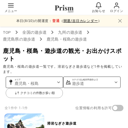
メニュー
お知らせ
ログイン
本日(
8
/
10
)の開運度：
普通
（
開運/吉日カレンダー
）
TOP
全国
の遊歩道
九州
の遊歩道
鹿児島県
の遊歩道
鹿児島・桜島
の遊歩道
鹿児島・桜島・遊歩道の観光・お出かけスポ
ット
鹿児島・桜島の遊歩道一覧です。溶岩なぎさ遊歩道など1件を掲載してい
ます。
エリア
カテゴリ(山,城,世界遺産など)
鹿児島・桜島
遊歩道
クチコミの件数が多い順
位置情報の利用を許可
全
1
件中
1-1件
溶岩なぎさ遊歩道