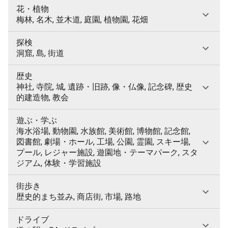
花・植物
梅林, 名木, 並木道, 庭園, 植物園, 花畑
探検
洞窟, 島, 街道
歴史
神社, 寺院, 城, 遺跡・旧跡, 像・仏像, 記念碑, 歴史
的建造物, 教会
遊ぶ・学ぶ
海水浴場, 動物園, 水族館, 美術館, 博物館, 記念館,
図書館, 劇場・ホール, 工場, 公園, 霊園, スキー場,
プール, レジャー施設, 遊園地・テーマパーク, スタ
ジアム, 体験・学習施設
街歩き
歴史的まち並み, 商店街, 市場, 路地
ドライブ