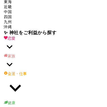
東海
近畿
中国
四国
九州
沖縄
✨ 神社をご利益から探す
恋愛
家族
金運・仕事
健康