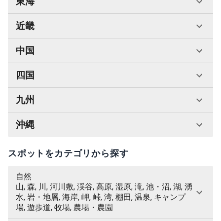
東海
近畿
中国
四国
九州
沖縄
スポットをカテゴリから探す
自然
山, 森, 川, 河川敷, 渓谷, 高原, 湿原, 滝, 池・沼, 湖, 湧
水, 岩・地層, 海岸, 岬, 峠, 湾, 棚田, 温泉, キャンプ
場, 遊歩道, 牧場, 農場・農園