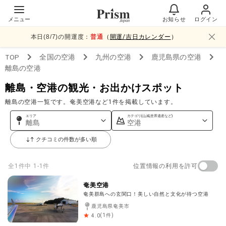
メニュー
お知らせ
ログイン
本日(
8
/
7
)の開運度：
普通
（
開運/吉日カレンダー
）
TOP
全国
の空港
九州
の空港
鹿児島県
の空港
離島
の空港
離島・空港の観光・お出かけスポット
離島の空港一覧です。奄美空港など1件を掲載しています。
エリア
カテゴリ(山,城,世界遺産など)
離島
空港
クチコミの件数が多い順
位置情報の利用を許可
全
1
件中
1-1件
奄美空港
奄美群島への玄関口！美しい自然と文化が待つ空港
鹿児島県奄美市
(
1
件)
4.0