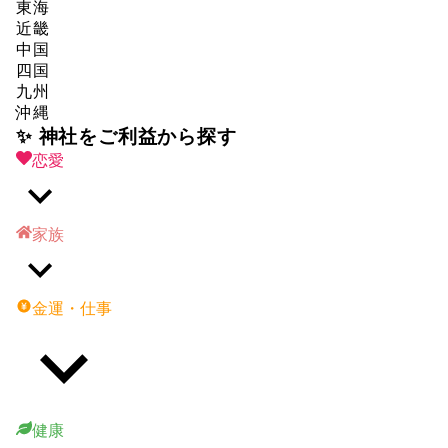
東海
近畿
中国
四国
九州
沖縄
✨ 神社をご利益から探す
恋愛
家族
金運・仕事
健康