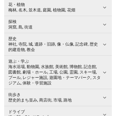
花・植物
梅林, 名木, 並木道, 庭園, 植物園, 花畑
探検
洞窟, 島, 街道
歴史
神社, 寺院, 城, 遺跡・旧跡, 像・仏像, 記念碑, 歴史
的建造物, 教会
遊ぶ・学ぶ
海水浴場, 動物園, 水族館, 美術館, 博物館, 記念館,
図書館, 劇場・ホール, 工場, 公園, 霊園, スキー場,
プール, レジャー施設, 遊園地・テーマパーク, スタ
ジアム, 体験・学習施設
街歩き
歴史的まち並み, 商店街, 市場, 路地
ドライブ