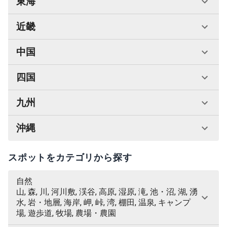
東海
近畿
中国
四国
九州
沖縄
スポットをカテゴリから探す
自然
山, 森, 川, 河川敷, 渓谷, 高原, 湿原, 滝, 池・沼, 湖, 湧
水, 岩・地層, 海岸, 岬, 峠, 湾, 棚田, 温泉, キャンプ
場, 遊歩道, 牧場, 農場・農園