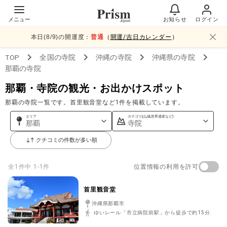
メニュー
お知らせ
ログイン
本日(
8
/
9
)の開運度：
普通
（
開運/吉日カレンダー
）
TOP
全国
の寺院
沖縄
の寺院
沖縄県
の寺院
那覇
の寺院
那覇・寺院の観光・お出かけスポット
那覇の寺院一覧です。首里観音堂など1件を掲載しています。
エリア
カテゴリ(山,城,世界遺産など)
那覇
寺院
クチコミの件数が多い順
位置情報の利用を許可
全
1
件中
1-1件
首里観音堂
沖縄県那覇市
ゆいレール「市立病院前駅」から徒歩で約15分.