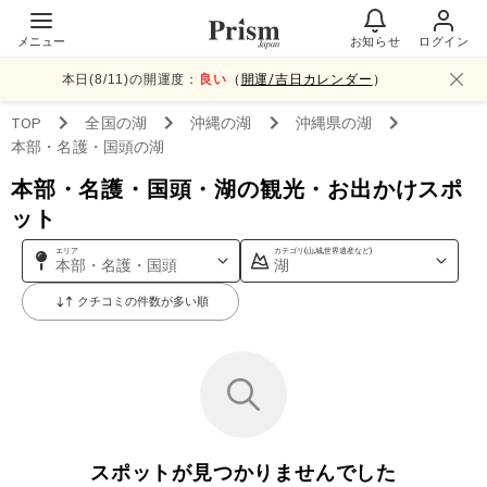
メニュー
お知らせ
ログイン
本日(
8
/
11
)の開運度：
良い
（
開運/吉日カレンダー
）
TOP
全国
の湖
沖縄
の湖
沖縄県
の湖
本部・名護・国頭
の湖
本部・名護・国頭・湖の観光・お出かけスポ
ット
エリア
カテゴリ(山,城,世界遺産など)
本部・名護・国頭
湖
クチコミの件数が多い順
スポットが見つかりませんでした