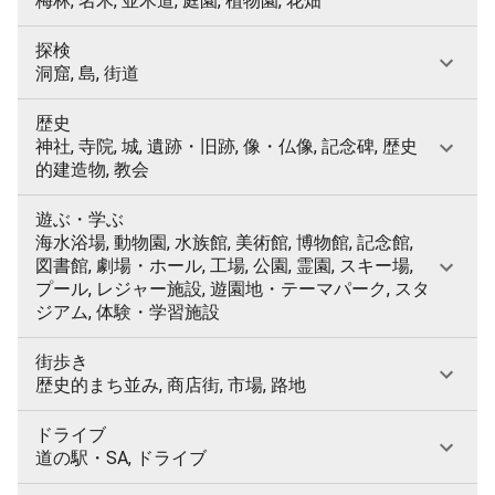
梅林, 名木, 並木道, 庭園, 植物園, 花畑
探検
洞窟, 島, 街道
歴史
神社, 寺院, 城, 遺跡・旧跡, 像・仏像, 記念碑, 歴史
的建造物, 教会
遊ぶ・学ぶ
海水浴場, 動物園, 水族館, 美術館, 博物館, 記念館,
図書館, 劇場・ホール, 工場, 公園, 霊園, スキー場,
プール, レジャー施設, 遊園地・テーマパーク, スタ
ジアム, 体験・学習施設
街歩き
歴史的まち並み, 商店街, 市場, 路地
ドライブ
道の駅・SA, ドライブ