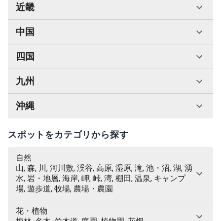
近畿
中国
四国
九州
沖縄
スポットをカテゴリから探す
自然
山, 森, 川, 河川敷, 渓谷, 高原, 湿原, 滝, 池・沼, 湖, 湧
水, 岩・地層, 海岸, 岬, 峠, 湾, 棚田, 温泉, キャンプ
場, 遊歩道, 牧場, 農場・農園
花・植物