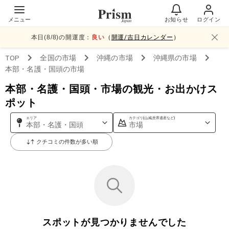
メニュー
お知らせ
ログイン
本日(
8
/
8
)の開運度：
良い
（
開運/吉日カレンダー
）
TOP
全国
の市場
沖縄
の市場
沖縄県
の市場
本部・名護・国頭
の市場
本部・名護・国頭・市場の観光・お出かけス
ポット
エリア
カテゴリ(山,城,世界遺産など)
本部・名護・国頭
市場
クチコミの件数が多い順
スポットが見つかりませんでした