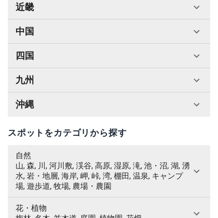
近畿
中国
四国
九州
沖縄
スポットをカテゴリから探す
自然
山, 森, 川, 河川敷, 渓谷, 高原, 湿原, 滝, 池・沼, 湖, 湧
水, 岩・地層, 海岸, 岬, 峠, 湾, 棚田, 温泉, キャンプ
場, 遊歩道, 牧場, 農場・農園
花・植物