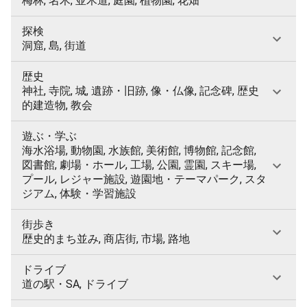
梅林, 名木, 並木道, 庭園, 植物園, 花畑
探検
洞窟, 島, 街道
歴史
神社, 寺院, 城, 遺跡・旧跡, 像・仏像, 記念碑, 歴史
的建造物, 教会
遊ぶ・学ぶ
海水浴場, 動物園, 水族館, 美術館, 博物館, 記念館,
図書館, 劇場・ホール, 工場, 公園, 霊園, スキー場,
プール, レジャー施設, 遊園地・テーマパーク, スタ
ジアム, 体験・学習施設
街歩き
歴史的まち並み, 商店街, 市場, 路地
ドライブ
道の駅・SA, ドライブ