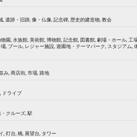
 城, 遺跡・旧跡, 像・仏像, 記念碑, 歴史的建造物, 教会
物園, 水族館, 美術館, 博物館, 記念館, 図書館, 劇場・ホール, 工場
ー場, プール, レジャー施設, 遊園地・テーマパーク, スタジアム,
み, 商店街, 市場, 路地
, ドライブ
船・クルーズ, 駅
 灯台, 橋, 展望台, タワー