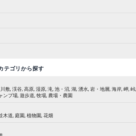
カテゴリから探す
 河川敷, 渓谷, 高原, 湿原, 滝, 池・沼, 湖, 湧水, 岩・地層, 海岸, 岬, 峠,
キャンプ場, 遊歩道, 牧場, 農場・農園
 並木道, 庭園, 植物園, 花畑
道