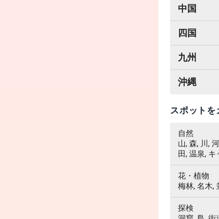
中国
四国
九州
沖縄
スポットを
自然
山, 森, 川,
田, 温泉, 
花・植物
梅林, 名木,
探検
洞窟, 島, 街