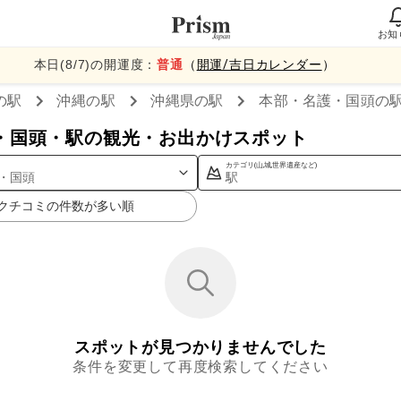
お知
本日(
8
/
7
)の開運度：
普通
（
開運/吉日カレンダー
）
の駅
沖縄
の駅
沖縄県
の駅
本部・名護・国頭
の
・国頭・駅の観光・お出かけスポット
カテゴリ(山,城,世界遺産など)
・国頭
駅
クチコミの件数が多い順
スポットが見つかりませんでした
条件を変更して再度検索してください