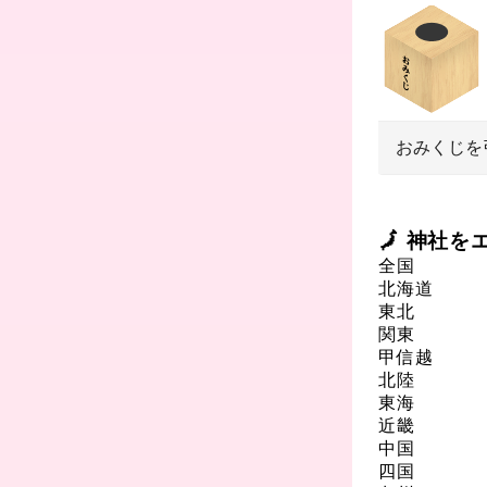
おみくじを
🗾 神社
全国
北海道
東北
関東
甲信越
北陸
東海
近畿
中国
四国