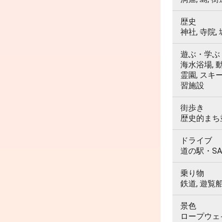
歴史
神社, 寺院,
遊ぶ・学ぶ
海水浴場, 動
霊園, スキ
習施設
街歩き
歴史的まち並
ドライブ
道の駅・SA
乗り物
鉄道, 遊覧
景色
ロープウェイ,