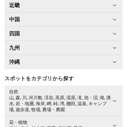
近畿
中国
四国
九州
沖縄
スポットをカテゴリから探す
自然
山, 森, 川, 河川敷, 渓谷, 高原, 湿原, 滝, 池・沼, 湖, 湧
水, 岩・地層, 海岸, 岬, 峠, 湾, 棚田, 温泉, キャンプ
場, 遊歩道, 牧場, 農場・農園
花・植物