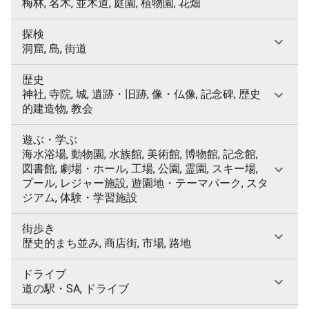
梅林, 名木, 並木道, 庭園, 植物園, 花畑
探検
洞窟, 島, 街道
歴史
神社, 寺院, 城, 遺跡・旧跡, 像・仏像, 記念碑, 歴史
的建造物, 教会
遊ぶ・学ぶ
海水浴場, 動物園, 水族館, 美術館, 博物館, 記念館,
図書館, 劇場・ホール, 工場, 公園, 霊園, スキー場,
プール, レジャー施設, 遊園地・テーマパーク, スタ
ジアム, 体験・学習施設
街歩き
歴史的まち並み, 商店街, 市場, 路地
ドライブ
道の駅・SA, ドライブ