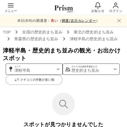
メニュー
お知らせ
ログイン
本日(
8
/
6
)の開運度：
良い
（
開運/吉日カレンダー
）
TOP
全国
の歴史的まち並み
東北
の歴史的まち並み
青森県
の歴史的まち並み
津軽半島
の歴史的まち並み
津軽半島・歴史的まち並みの観光・お出かけ
スポット
エリア
カテゴリ(山,城,世界遺産など)
津軽半島
歴史的まち並み
クチコミの件数が多い順
スポットが見つかりませんでした