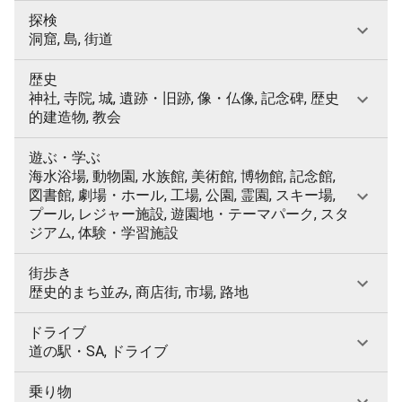
探検
洞窟, 島, 街道
歴史
神社, 寺院, 城, 遺跡・旧跡, 像・仏像, 記念碑, 歴史
的建造物, 教会
遊ぶ・学ぶ
海水浴場, 動物園, 水族館, 美術館, 博物館, 記念館,
図書館, 劇場・ホール, 工場, 公園, 霊園, スキー場,
プール, レジャー施設, 遊園地・テーマパーク, スタ
ジアム, 体験・学習施設
街歩き
歴史的まち並み, 商店街, 市場, 路地
ドライブ
道の駅・SA, ドライブ
乗り物