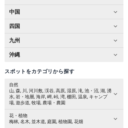
中国
四国
九州
沖縄
スポットをカテゴリから探す
自然
山, 森, 川, 河川敷, 渓谷, 高原, 湿原, 滝, 池・沼, 湖, 湧
水, 岩・地層, 海岸, 岬, 峠, 湾, 棚田, 温泉, キャンプ
場, 遊歩道, 牧場, 農場・農園
花・植物
梅林, 名木, 並木道, 庭園, 植物園, 花畑