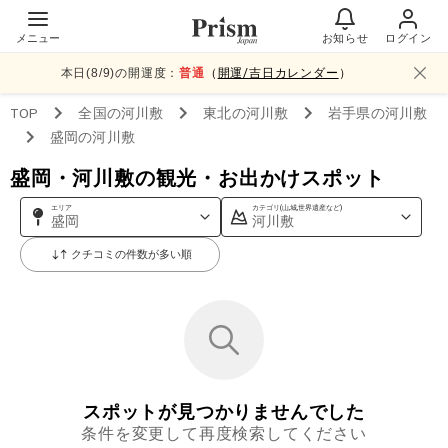
メニュー
お知らせ
ログイン
本日(
8
/
9
)の開運度：
普通
（
開運/吉日カレンダー
）
TOP
全国
の河川敷
東北
の河川敷
岩手県
の河川敷
盛岡
の河川敷
盛岡・河川敷の観光・お出かけスポット
エリア
カテゴリ(山,城,世界遺産など)
盛岡
河川敷
クチコミの件数が多い順
スポットが見つかりませんでした
条件を変更して再度検索してください