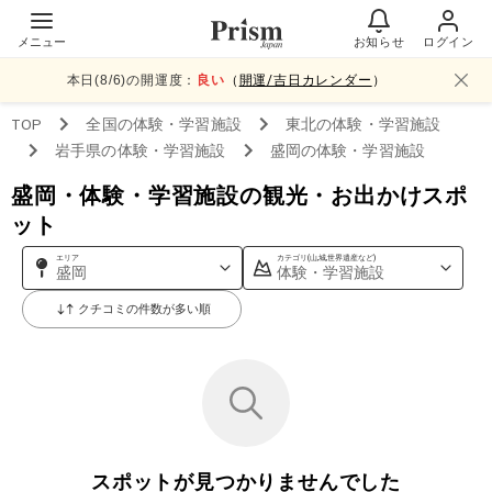
メニュー
お知らせ
ログイン
本日(
8
/
6
)の開運度：
良い
（
開運/吉日カレンダー
）
TOP
全国
の体験・学習施設
東北
の体験・学習施設
岩手県
の体験・学習施設
盛岡
の体験・学習施設
盛岡・体験・学習施設の観光・お出かけスポ
ット
エリア
カテゴリ(山,城,世界遺産など)
盛岡
体験・学習施設
クチコミの件数が多い順
スポットが見つかりませんでした