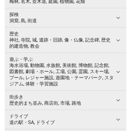
梅林, 名木, 並木道, 庭園, 植物園, 花畑
探検
洞窟, 島, 街道
歴史
神社, 寺院, 城, 遺跡・旧跡, 像・仏像, 記念碑, 歴史
的建造物, 教会
遊ぶ・学ぶ
海水浴場, 動物園, 水族館, 美術館, 博物館, 記念館,
図書館, 劇場・ホール, 工場, 公園, 霊園, スキー場,
プール, レジャー施設, 遊園地・テーマパーク, スタ
ジアム, 体験・学習施設
街歩き
歴史的まち並み, 商店街, 市場, 路地
ドライブ
道の駅・SA, ドライブ