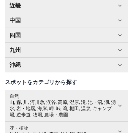
近畿
中国
四国
九州
沖縄
スポットをカテゴリから探す
自然
山, 森, 川, 河川敷, 渓谷, 高原, 湿原, 滝, 池・沼, 湖, 湧
水, 岩・地層, 海岸, 岬, 峠, 湾, 棚田, 温泉, キャンプ
場, 遊歩道, 牧場, 農場・農園
花・植物