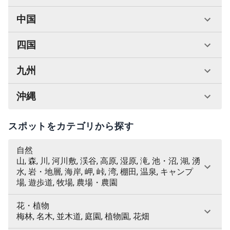
中国
四国
九州
沖縄
スポットをカテゴリから探す
自然
山, 森, 川, 河川敷, 渓谷, 高原, 湿原, 滝, 池・沼, 湖, 湧
水, 岩・地層, 海岸, 岬, 峠, 湾, 棚田, 温泉, キャンプ
場, 遊歩道, 牧場, 農場・農園
花・植物
梅林, 名木, 並木道, 庭園, 植物園, 花畑