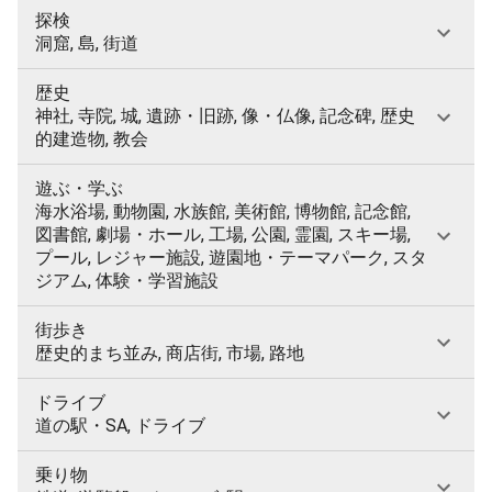
探検
洞窟, 島, 街道
歴史
神社, 寺院, 城, 遺跡・旧跡, 像・仏像, 記念碑, 歴史
的建造物, 教会
遊ぶ・学ぶ
海水浴場, 動物園, 水族館, 美術館, 博物館, 記念館,
図書館, 劇場・ホール, 工場, 公園, 霊園, スキー場,
プール, レジャー施設, 遊園地・テーマパーク, スタ
ジアム, 体験・学習施設
街歩き
歴史的まち並み, 商店街, 市場, 路地
ドライブ
道の駅・SA, ドライブ
乗り物