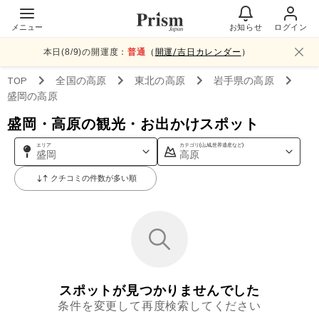
メニュー
お知らせ
ログイン
本日(
8
/
9
)の開運度：
普通
（
開運/吉日カレンダー
）
TOP
全国
の高原
東北
の高原
岩手県
の高原
盛岡
の高原
盛岡・高原の観光・お出かけスポット
エリア
カテゴリ(山,城,世界遺産など)
盛岡
高原
クチコミの件数が多い順
スポットが見つかりませんでした
条件を変更して再度検索してください