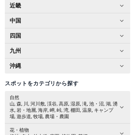
近畿
中国
四国
九州
沖縄
スポットをカテゴリから探す
自然
山, 森, 川, 河川敷, 渓谷, 高原, 湿原, 滝, 池・沼, 湖, 湧
水, 岩・地層, 海岸, 岬, 峠, 湾, 棚田, 温泉, キャンプ
場, 遊歩道, 牧場, 農場・農園
花・植物