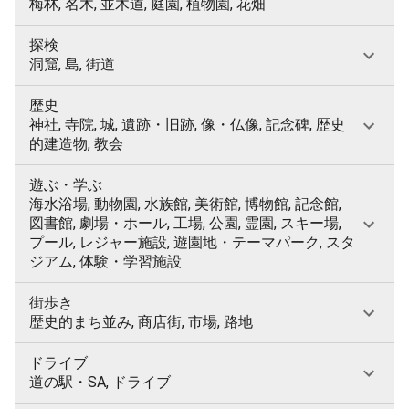
梅林, 名木, 並木道, 庭園, 植物園, 花畑
探検
洞窟, 島, 街道
歴史
神社, 寺院, 城, 遺跡・旧跡, 像・仏像, 記念碑, 歴史
的建造物, 教会
遊ぶ・学ぶ
海水浴場, 動物園, 水族館, 美術館, 博物館, 記念館,
図書館, 劇場・ホール, 工場, 公園, 霊園, スキー場,
プール, レジャー施設, 遊園地・テーマパーク, スタ
ジアム, 体験・学習施設
街歩き
歴史的まち並み, 商店街, 市場, 路地
ドライブ
道の駅・SA, ドライブ