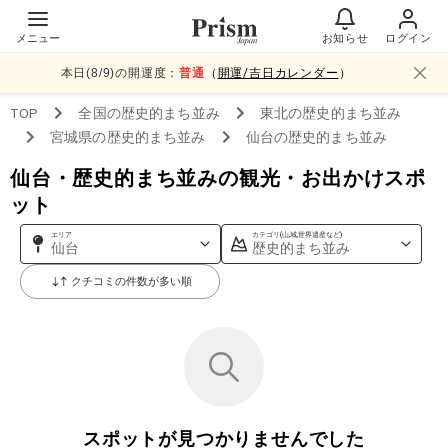
メニュー
お知らせ
ログイン
本日(
8
/
9
)の開運度：
普通
（
開運/吉日カレンダー
）
TOP
全国
の歴史的まち並み
東北
の歴史的まち並み
宮城県
の歴史的まち並み
仙台
の歴史的まち並み
仙台・歴史的まち並みの観光・お出かけスポ
ット
エリア
カテゴリ(山,城,世界遺産など)
仙台
歴史的まち並み
クチコミの件数が多い順
スポットが見つかりませんでした