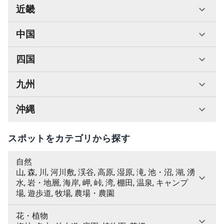
近畿
中国
四国
九州
沖縄
スポットをカテゴリから探す
自然
山, 森, 川, 河川敷, 渓谷, 高原, 湿原, 滝, 池・沼, 湖, 湧
水, 岩・地層, 海岸, 岬, 峠, 湾, 棚田, 温泉, キャンプ
場, 遊歩道, 牧場, 農場・農園
花・植物