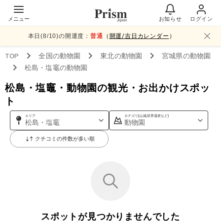
メニュー
お知らせ
ログイン
本日(
8
/
10
)の開運度：
普通
（
開運/吉日カレンダー
）
TOP
全国
の動物園
東北
の動物園
宮城県
の動物園
松島・塩竈
の動物園
松島・塩竈・動物園の観光・お出かけスポッ
ト
エリア
カテゴリ(山,城,世界遺産など)
松島・塩竈
動物園
クチコミの件数が多い順
スポットが見つかりませんでした