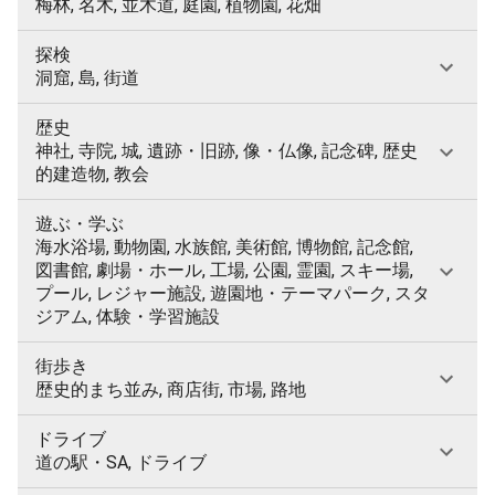
梅林, 名木, 並木道, 庭園, 植物園, 花畑
探検
洞窟, 島, 街道
歴史
神社, 寺院, 城, 遺跡・旧跡, 像・仏像, 記念碑, 歴史
的建造物, 教会
遊ぶ・学ぶ
海水浴場, 動物園, 水族館, 美術館, 博物館, 記念館,
図書館, 劇場・ホール, 工場, 公園, 霊園, スキー場,
プール, レジャー施設, 遊園地・テーマパーク, スタ
ジアム, 体験・学習施設
街歩き
歴史的まち並み, 商店街, 市場, 路地
ドライブ
道の駅・SA, ドライブ