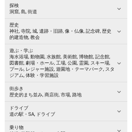
探検
洞窟, 島, 街道
歴史
神社, 寺院, 城, 遺跡・旧跡, 像・仏像, 記念碑, 歴史
的建造物, 教会
遊ぶ・学ぶ
海水浴場, 動物園, 水族館, 美術館, 博物館, 記念館,
図書館, 劇場・ホール, 工場, 公園, 霊園, スキー場,
プール, レジャー施設, 遊園地・テーマパーク, スタ
ジアム, 体験・学習施設
街歩き
歴史的まち並み, 商店街, 市場, 路地
ドライブ
道の駅・SA, ドライブ
乗り物