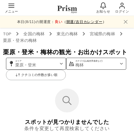
メニュー
お知らせ
ログイン
本日(
8
/
11
)の開運度：
良い
（
開運/吉日カレンダー
）
TOP
全国
の梅林
東北
の梅林
宮城県
の梅林
栗原・登米
の梅林
栗原・登米・梅林の観光・お出かけスポット
エリア
カテゴリ(山,城,世界遺産など)
栗原・登米
梅林
クチコミの件数が多い順
スポットが見つかりませんでした
条件を変更して再度検索してください