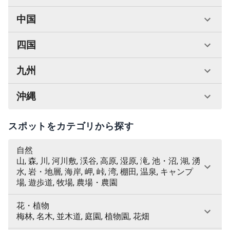
中国
四国
九州
沖縄
スポットをカテゴリから探す
自然
山, 森, 川, 河川敷, 渓谷, 高原, 湿原, 滝, 池・沼, 湖, 湧
水, 岩・地層, 海岸, 岬, 峠, 湾, 棚田, 温泉, キャンプ
場, 遊歩道, 牧場, 農場・農園
花・植物
梅林, 名木, 並木道, 庭園, 植物園, 花畑