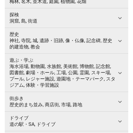
梅林, 名木, 並木道, 庭園, 植物園, 花畑
探検
洞窟, 島, 街道
歴史
神社, 寺院, 城, 遺跡・旧跡, 像・仏像, 記念碑, 歴史
的建造物, 教会
遊ぶ・学ぶ
海水浴場, 動物園, 水族館, 美術館, 博物館, 記念館,
図書館, 劇場・ホール, 工場, 公園, 霊園, スキー場,
プール, レジャー施設, 遊園地・テーマパーク, スタ
ジアム, 体験・学習施設
街歩き
歴史的まち並み, 商店街, 市場, 路地
ドライブ
道の駅・SA, ドライブ