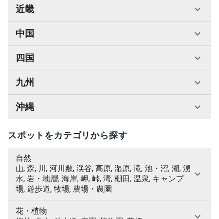
近畿
中国
四国
九州
沖縄
スポットをカテゴリから探す
自然
山, 森, 川, 河川敷, 渓谷, 高原, 湿原, 滝, 池・沼, 湖, 湧
水, 岩・地層, 海岸, 岬, 峠, 湾, 棚田, 温泉, キャンプ
場, 遊歩道, 牧場, 農場・農園
花・植物