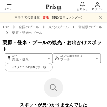
メニュー
お知らせ
ログイン
本日(
8
/
9
)の開運度：
普通
（
開運/吉日カレンダー
）
TOP
全国
のプール
東北
のプール
宮城県
のプール
栗原・登米
のプール
栗原・登米・プールの観光・お出かけスポッ
ト
エリア
カテゴリ(山,城,世界遺産など)
栗原・登米
プール
クチコミの件数が多い順
スポットが見つかりませんでした