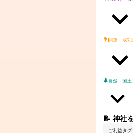
開運・成功
自然・国土
📝 神
ご利益タグ