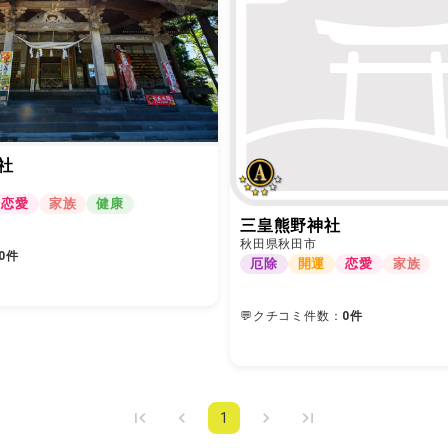
社
恋愛
家族
健康
三皇熊野神社
秋田県秋田市
0件
厄除
開運
恋愛
家族
💬クチコミ件数：
0件
1