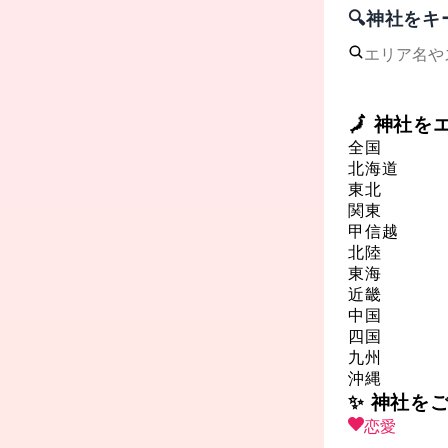
🔍神社を
🗾 神社
全国
北海道
東北
関東
甲信越
北陸
東海
近畿
中国
四国
九州
沖縄
✨ 神社を
恋愛