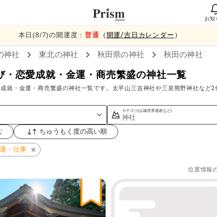
お知
本日(
8
/
7
)の開運度：
普通
（
開運/吉日カレンダー
）
の神社
東北
の神社
秋田県
の神社
秋田
の神社
び・恋愛成就・金運・商売繁盛の神社一覧
愛成就・金運・商売繁盛の神社一覧です。太平山三吉神社や三皇熊野神社など2
カテゴリ(山,城,世界遺産など)
神社
む
ちゅうもく度の高い順
運・仕事
位置情報