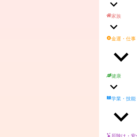
家族
金運・仕事
健康
学業・技能
厄除け・安