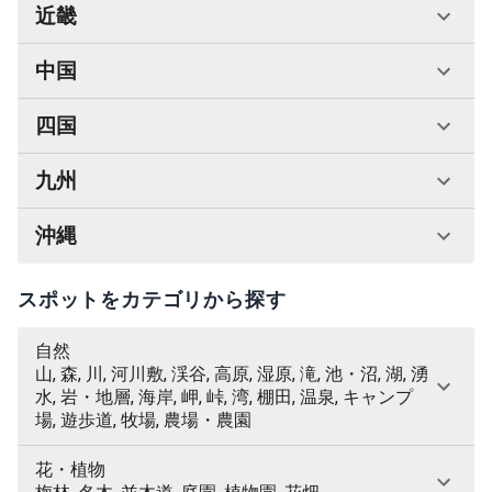
近畿
中国
四国
九州
沖縄
スポットをカテゴリから探す
自然
山, 森, 川, 河川敷, 渓谷, 高原, 湿原, 滝, 池・沼, 湖, 湧
水, 岩・地層, 海岸, 岬, 峠, 湾, 棚田, 温泉, キャンプ
場, 遊歩道, 牧場, 農場・農園
花・植物