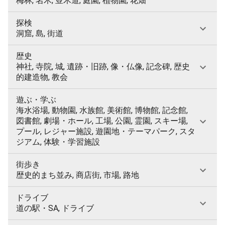
梅林, 名木, 並木道, 庭園, 植物園, 花畑
探検
洞窟, 島, 街道
歴史
神社, 寺院, 城, 遺跡・旧跡, 像・仏像, 記念碑, 歴史
的建造物, 教会
遊ぶ・学ぶ
海水浴場, 動物園, 水族館, 美術館, 博物館, 記念館,
図書館, 劇場・ホール, 工場, 公園, 霊園, スキー場,
プール, レジャー施設, 遊園地・テーマパーク, スタ
ジアム, 体験・学習施設
街歩き
歴史的まち並み, 商店街, 市場, 路地
ドライブ
道の駅・SA, ドライブ