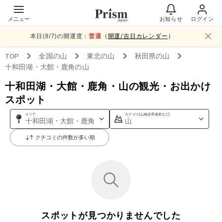
メニュー
お知らせ
ログイン
本日(
8
/
7
)の開運度：
普通
（
開運/吉日カレンダー
）
TOP
全国
の山
東北
の山
秋田県
の山
十和田湖・大館・鹿角
の山
十和田湖・大館・鹿角・山の観光・お出かけ
スポット
エリア
カテゴリ(山,城,世界遺産など)
十和田湖・大館・鹿角
山
クチコミの件数が多い順
スポットが見つかりませんでした