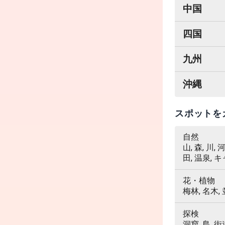
中国
四国
九州
沖縄
スポットを
自然
山, 森, 川,
田, 温泉, 
花・植物
梅林, 名木,
探検
洞窟, 島, 街