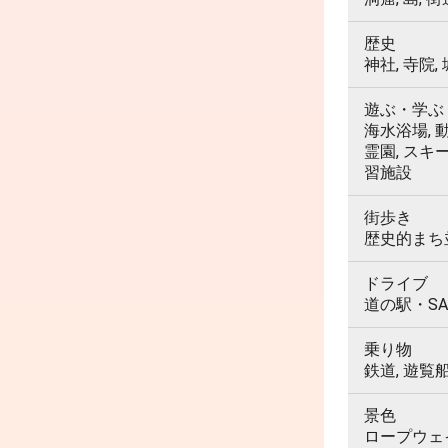
歴史
神社, 寺院,
遊ぶ・学ぶ
海水浴場, 動
霊園, スキ
習施設
街歩き
歴史的まち並
ドライブ
道の駅・SA
乗り物
鉄道, 遊覧
景色
ロープウェイ,