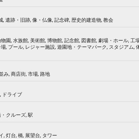
 城, 遺跡・旧跡, 像・仏像, 記念碑, 歴史的建造物, 教会
物園, 水族館, 美術館, 博物館, 記念館, 図書館, 劇場・ホール, 工場
ー場, プール, レジャー施設, 遊園地・テーマパーク, スタジアム,
み, 商店街, 市場, 路地
, ドライブ
船・クルーズ, 駅
 灯台, 橋, 展望台, タワー