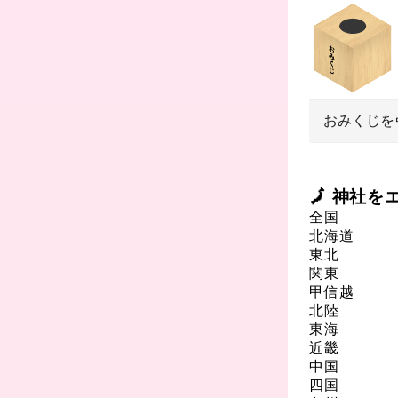
おみくじを
🗾 神社
全国
北海道
東北
関東
甲信越
北陸
東海
近畿
中国
四国