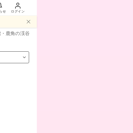
らせ
ログイン
館・鹿角
の渓谷