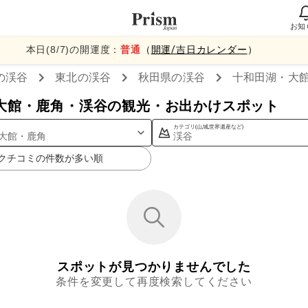
お知
本日(
8
/
7
)の開運度：
普通
（
開運/吉日カレンダー
）
の渓谷
東北
の渓谷
秋田県
の渓谷
十和田湖・大
大館・鹿角・渓谷の観光・お出かけスポット
カテゴリ(山,城,世界遺産など)
大館・鹿角
渓谷
クチコミの件数が多い順
スポットが見つかりませんでした
条件を変更して再度検索してください