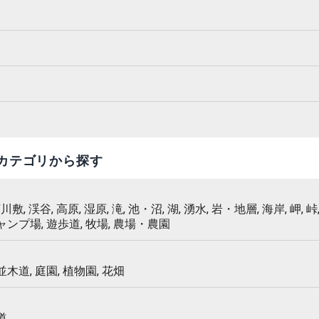
カテゴリから探す
 河川敷, 渓谷, 高原, 湿原, 滝, 池・沼, 湖, 湧水, 岩・地層, 海岸, 岬, 峠,
キャンプ場, 遊歩道, 牧場, 農場・農園
 並木道, 庭園, 植物園, 花畑
道