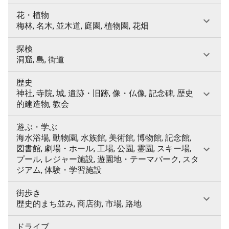
花・植物
梅林, 名木, 並木道, 庭園, 植物園, 花畑
探検
洞窟, 島, 街道
歴史
神社, 寺院, 城, 遺跡・旧跡, 像・仏像, 記念碑, 歴史
的建造物, 教会
遊ぶ・学ぶ
海水浴場, 動物園, 水族館, 美術館, 博物館, 記念館,
図書館, 劇場・ホール, 工場, 公園, 霊園, スキー場,
プール, レジャー施設, 遊園地・テーマパーク, スタ
ジアム, 体験・学習施設
街歩き
歴史的まち並み, 商店街, 市場, 路地
ドライブ