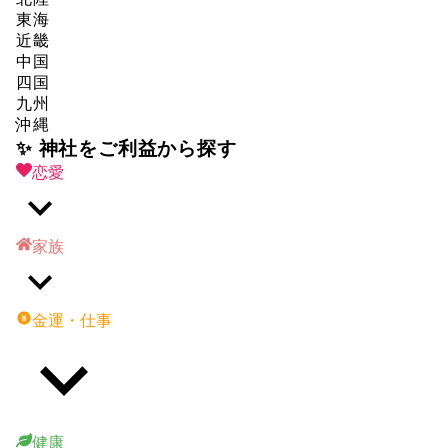
東海
近畿
中国
四国
九州
沖縄
✨ 神社をご利益から探す
恋愛
家族
金運・仕事
健康