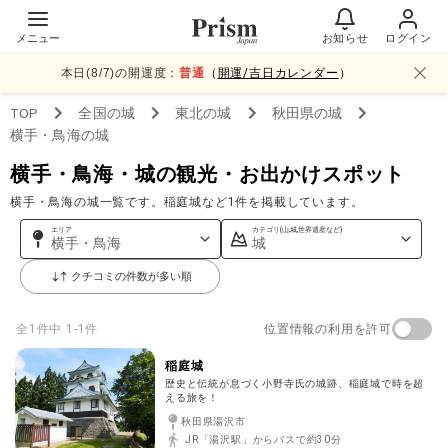
メニュー
お知らせ
ログイン
本日(
8
/
7
)の開運度：
普通
（
開運/吉日カレンダー
）
TOP
全国
の城
東北
の城
秋田県
の城
横手・鳥海
の城
横手・鳥海・城の観光・お出かけスポット
横手・鳥海の城一覧です。稲庭城など1件を掲載しています。
エリア
カテゴリ(山,城,世界遺産など)
横手・鳥海
城
クチコミの件数が多い順
位置情報の利用を許可
全
1
件中
1-1件
稲庭城
歴史と伝統が息づく小野寺氏の城跡、稲庭城で時を超
える旅を！
秋田県湯沢市
JR「湯沢駅」からバスで約30分