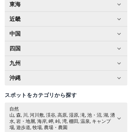
東海
近畿
中国
四国
九州
沖縄
スポットをカテゴリから探す
自然
山, 森, 川, 河川敷, 渓谷, 高原, 湿原, 滝, 池・沼, 湖, 湧
水, 岩・地層, 海岸, 岬, 峠, 湾, 棚田, 温泉, キャンプ
場, 遊歩道, 牧場, 農場・農園