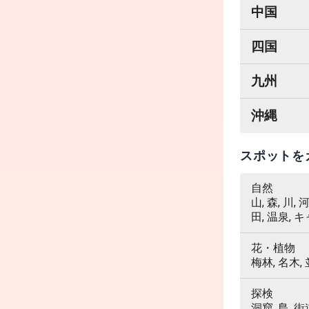
中国
四国
九州
沖縄
スポットを
自然
山, 森, 川,
田, 温泉, 
花・植物
梅林, 名木,
探検
洞窟, 島, 街