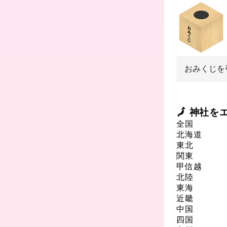
おみくじを
🗾 神社
全国
北海道
東北
関東
甲信越
北陸
東海
近畿
中国
四国