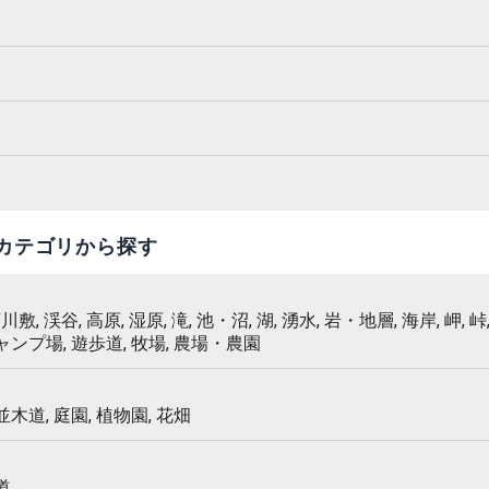
カテゴリから探す
 河川敷, 渓谷, 高原, 湿原, 滝, 池・沼, 湖, 湧水, 岩・地層, 海岸, 岬, 峠,
キャンプ場, 遊歩道, 牧場, 農場・農園
 並木道, 庭園, 植物園, 花畑
道