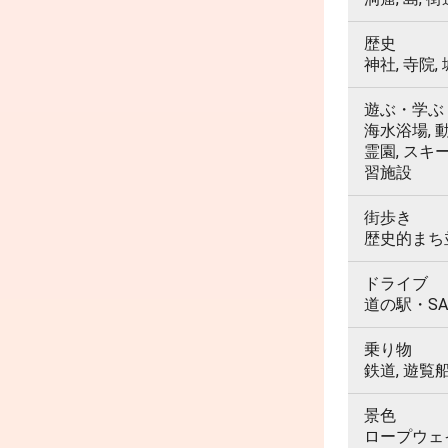
歴史
神社, 寺院,
遊ぶ・学ぶ
海水浴場, 動
霊園, スキ
習施設
街歩き
歴史的まち並
ドライブ
道の駅・SA
乗り物
鉄道, 遊覧
景色
ロープウェイ,