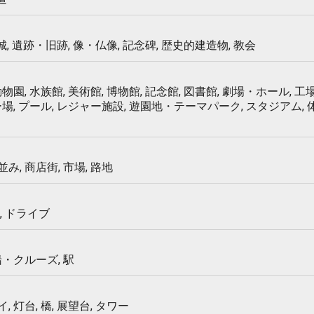
 城, 遺跡・旧跡, 像・仏像, 記念碑, 歴史的建造物, 教会
物園, 水族館, 美術館, 博物館, 記念館, 図書館, 劇場・ホール, 工場
ー場, プール, レジャー施設, 遊園地・テーマパーク, スタジアム,
み, 商店街, 市場, 路地
, ドライブ
船・クルーズ, 駅
 灯台, 橋, 展望台, タワー