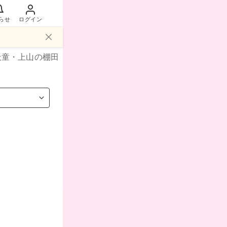
らせ
ログイン
天童・上山
の棚田