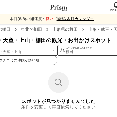
お知
本日(
8
/
8
)の開運度：
良い
（
開運/吉日カレンダー
）
の棚田
東北
の棚田
山形県
の棚田
山形・蔵王・
・天童・上山・棚田の観光・お出かけスポット
カテゴリ(山,城,世界遺産など)
・天童・上山
棚田
クチコミの件数が多い順
スポットが見つかりませんでした
条件を変更して再度検索してください